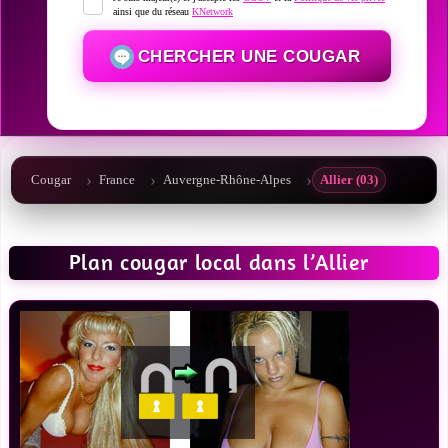
ainsi que du réseau
KNetwork
CHERCHER UNE COUGAR
Cougar
France
Auvergne-Rhône-Alpes
Allier (03)
Plan cougar local dans l’Allier