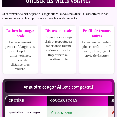
UTILISER LES VILLES VOISINES
Si ta commune a peu de profils, élargis aux villes voisines du 03. C’est souvent le bon
compromis entre choix, proximité et possibilités de rencontre.
Recherche cougar
Discussion locale
Profils de femmes
locale
mûres
Un premier message
clair et respectueux
Le département
La recherche devient
fonctionne mieux
permet d’élargir sans
plus concrète : profil
qu’une approche
partir trop loin :
local, photo, âge et
trop directe ou
villes voisines,
envie de discuter.
copiée-collée.
profils actifs et
distance plus
réaliste.
Annuaire cougar Allier : comparatif
CRITÈRE
COUGAR STORY
SI
✓
✗
Spécialisation cougar
100% dédié
P