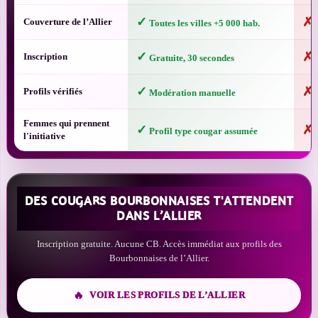
✓
✗
Couverture de l’Allier
Toutes les villes +5 000 hab.
G
✓
✗
Inscription
Gratuite, 30 secondes
A
✓
✗
Profils vérifiés
Modération manuelle
B
Femmes qui prennent
✓
✗
Profil type cougar assumée
R
l'initiative
DES COUGARS BOURBONNAISES T'ATTENDENT
DANS L’ALLIER
Inscription gratuite. Aucune CB. Accès immédiat aux profils des
Bourbonnaises de l’Allier.
VOIR LES PROFILS DE L’ALLIER