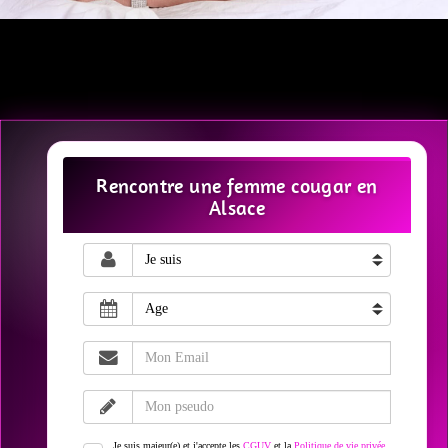
Rencontre une femme cougar en
Alsace
Je suis majeur(e) et j'accepte les
CGUV
et la
Politique de vie privée