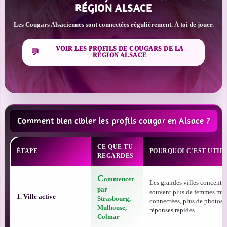
RÉGION ALSACE
Les Cougars Alsaciennes sont connectées régulièrement. À toi de jouer.
VOIR LES PROFILS DE COUGARS DE LA
RÉGION ALSACE
Comment bien cibler les profils cougar en Alsace ?
CE QUE TU
ÉTAPE
POURQUOI C’EST UTIL
REGARDES
C
ommencer
Les grandes villes concentr
par
souvent plus de femmes mûr
1. Ville active
Strasbourg,
connectées, plus de photos e
Mulhouse,
réponses rapides.
Colmar