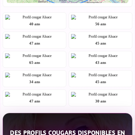
40 ans
56 ans
47 ans
45 ans
65 ans
43 ans
34 ans
45 ans
47 ans
30 ans
DES PROFILS COUGARS DISPONIBLES EN