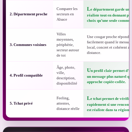
L
Comparer les
e département garde une 
2. Département proche
secteurs en
réaliste tout en donnant plu
Alsace
choix qu’une seule commun
Villes
Une cougar proche répond p
moyennes,
facilement quand le message
3. Communes voisines
périphérie,
local, concret et cohérent av
secteur autour
distance.
de toi
Âge, photo,
U
n profil clair permet d’
ville,
4. Profil compatible
un message plus naturel qu
description,
approche copiée-collée.
disponibilité
L
Feeling,
e tchat permet de vérifie
5. Tchat privé
attentes,
rapidement si une rencont
distance réelle
est réaliste dans ta région.