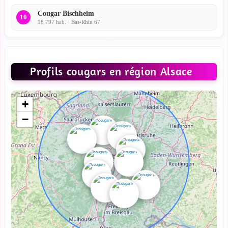
Cougar Bischheim
10
18 797 hab. · Bas-Rhin 67
Profils cougars en région Alsace
+
−