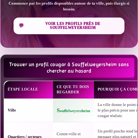
Commence par les profils disponibles autour de ta ville, puis élargis si
besoin.
VOIR LES PROFILS PRÈS DE
SOUFFELWEYERSHEIM
Trouver un profil cougar à Souffelweyersheim sans
chercher au hasard
CE QUE TU DOIS
ÉTAPE LOCALE
POURQUOI ÇA COM
REGARDER
La ville donne le point 
S
Ville
le plus précis pour une 
ouffelweyersheim
cougar réaliste.
Un profil proche rend le
Centre-ville et
Quartiers / secteurs
message plus naturel et 