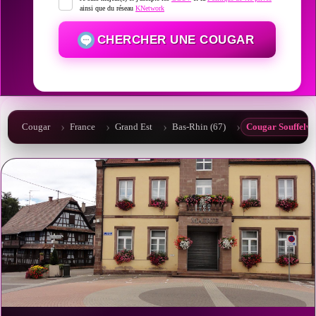
ainsi que du réseau
KNetwork
CHERCHER UNE COUGAR
Cougar
France
Grand Est
Bas-Rhin (67)
Cougar Souffelw