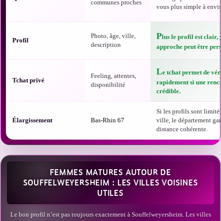
communes proches
vous plus simple à envis
P
Photo, âge, ville,
lus le profil est clair,
Profil
description
approche peut être per
L
e tchat permet de vér
Feeling, attentes,
Tchat privé
rapidement si une renco
disponibilité
crédible.
Si les profils sont limité
Élargissement
Bas-Rhin 67
ville, le département ga
distance cohérente.
FEMMES MATURES AUTOUR DE
SOUFFELWEYERSHEIM : LES VILLES VOISINES
UTILES
Le bon profil n’est pas toujours exactement à Souffelweyersheim. Les villes