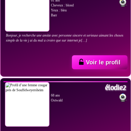
61 ans
Cheveux : blond
Yeux : bleu
Barr
Bonjour, je recherche une amitie avec personne sincere et serieuse aimant les choses
simple de la vie j ai du mal a croire que sur internet je[…]
Voir le profil
VOIR LES PHOTOS
élodie2
68 ans
Ostwald