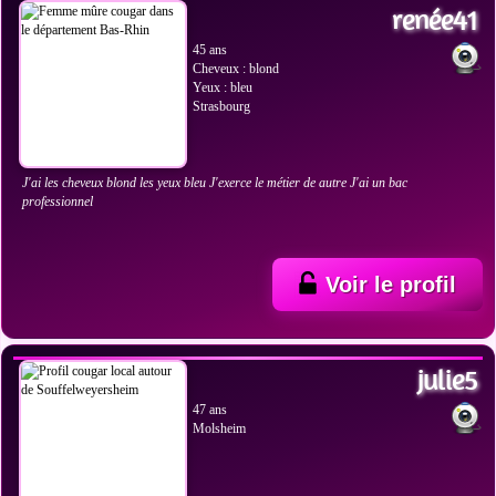
renée41
45 ans
Cheveux : blond
Yeux : bleu
Strasbourg
J'ai les cheveux blond les yeux bleu J'exerce le métier de autre J'ai un bac
professionnel
Voir le profil
VOIR LES PHOTOS
julie5
47 ans
Molsheim