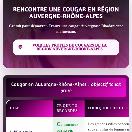
RENCONTRE UNE COUGAR EN RÉGION
AUVERGNE-RHÔNE-ALPES
Gratuit pour démarrer. Trouve une cougar Auvergnate-Rhodanienne
maintenant.
VOIR LES PROFILS DE COUGARS DE LA
RÉGION AUVERGNE-RHÔNE-ALPES
Cougar en Auvergne-Rhône-Alpes : objectif tchat
privé
CE QUE TU
ÉTAPE
POURQUOI C’EST UTIL
REGARDES
C
Les grandes villes concentr
ommencer
souvent plus de femmes mû
par Lyon,
1. Ville active