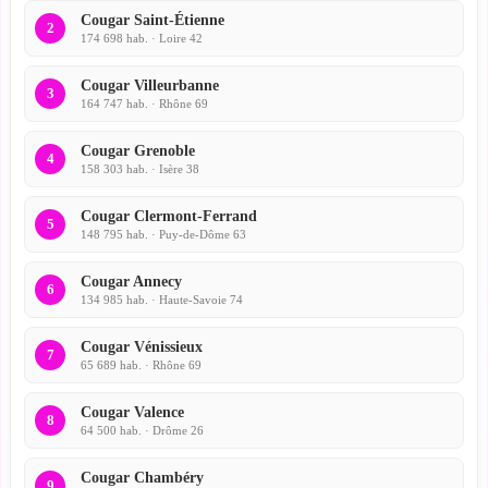
Cougar Saint-Étienne
2
174 698 hab. · Loire 42
Cougar Villeurbanne
3
164 747 hab. · Rhône 69
Cougar Grenoble
4
158 303 hab. · Isère 38
Cougar Clermont-Ferrand
5
148 795 hab. · Puy-de-Dôme 63
Cougar Annecy
6
134 985 hab. · Haute-Savoie 74
Cougar Vénissieux
7
65 689 hab. · Rhône 69
Cougar Valence
8
64 500 hab. · Drôme 26
Cougar Chambéry
9