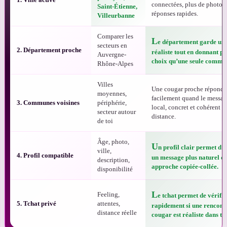
connectées, plus de photos 
Saint-Étienne,
réponses rapides.
Villeurbanne
Comparer les
L
e département garde une
secteurs en
2. Département proche
réaliste tout en donnant pl
Auvergne-
choix qu’une seule commu
Rhône-Alpes
Villes
Une cougar proche répond 
moyennes,
facilement quand le messag
3. Communes voisines
périphérie,
local, concret et cohérent a
secteur autour
distance.
de toi
Âge, photo,
U
n profil clair permet d’
ville,
4. Profil compatible
un message plus naturel q
description,
approche copiée-collée.
disponibilité
L
Feeling,
e tchat permet de vérifie
5. Tchat privé
attentes,
rapidement si une rencont
distance réelle
cougar est réaliste dans ta