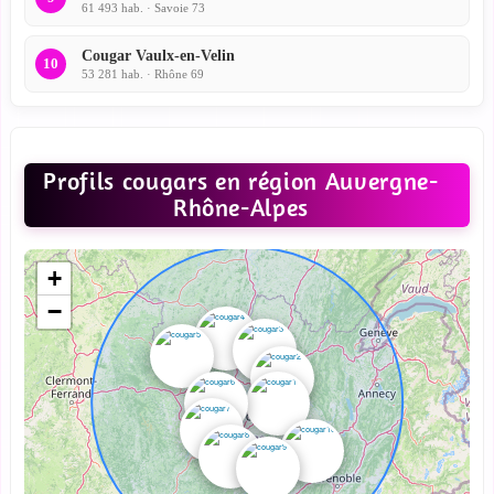
61 493 hab. · Savoie 73
Cougar Vaulx-en-Velin
10
53 281 hab. · Rhône 69
Profils cougars en région Auvergne-
Rhône-Alpes
+
−