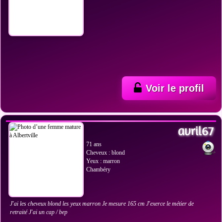
Voir le profil
VOIR LES PHOTOS
avril67
71 ans
Cheveux : blond
Yeux : marron
Chambéry
J'ai les cheveux blond les yeux marron Je mesure 165 cm J'exerce le métier de
retraité J'ai un cap / bep