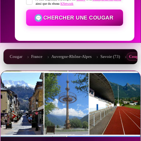
ainsi que du réseau
KNetwork
CHERCHER UNE COUGAR
Cougar
France
Auvergne-Rhône-Alpes
Savoie (73)
Cougar