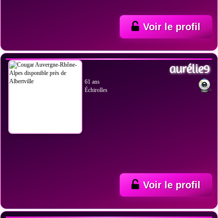
Voir le profil
VOIR LES PHOTOS
aurélie9
61 ans
Échirolles
Voir le profil
VOIR LES PHOTOS