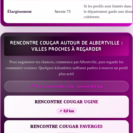
Si les profils sont limités dans t
Élargissement
Savoie 73
le département garde une dist
cohérente.
RENCONTRE COUGAR AUTOUR DE ALBERTVILLE :
VILLES PROCHES À REGARDER
Pour augmenter tes chances, commence par Albertville, puis regarde les
communes voisines. Quelques kilomètres suffisent parfois à trouver un profil
plus actif.
Pas besoin d’aller loin : environ 8,8 km.
RENCONTRE COUGAR UGINE
8,8 km
RENCONTRE COUGAR FAVERGES