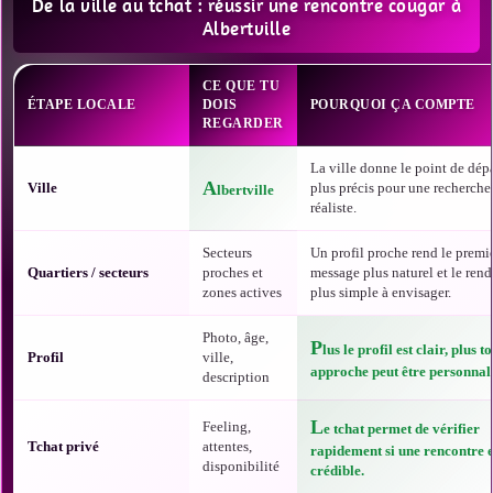
De la ville au tchat : réussir une rencontre cougar à
Albertville
CE QUE TU
ÉTAPE LOCALE
DOIS
POURQUOI ÇA COMPTE
REGARDER
La ville donne le point de dépa
A
Ville
plus précis pour une recherche
lbertville
réaliste.
Secteurs
Un profil proche rend le premi
Quartiers / secteurs
proches et
message plus naturel et le ren
zones actives
plus simple à envisager.
Photo, âge,
P
lus le profil est clair, plus t
Profil
ville,
approche peut être personnali
description
L
Feeling,
e tchat permet de vérifier
Tchat privé
attentes,
rapidement si une rencontre e
disponibilité
crédible.