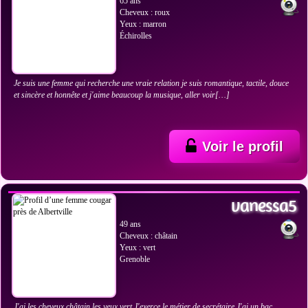
65 ans
Cheveux : roux
Yeux : marron
Échirolles
Je suis une femme qui recherche une vraie relation je suis romantique, tactile, douce
et sincère et honnête et j'aime beaucoup la musique, aller voir[…]
Voir le profil
VOIR LES PHOTOS
vanessa5
49 ans
Cheveux : châtain
Yeux : vert
Grenoble
J'ai les cheveux châtain les yeux vert J'exerce le métier de secrétaire J'ai un bac