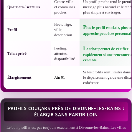
Centre-ville
Un profil proche rend le premi
Quartiers / secteurs
et communes
message plus naturel et le ren
proches
plus simple à envisager.
Photo, âge,
P
lus le profil est clair, plus t
Profil
ville,
approche peut être personnali
description
L
Feeling,
e tchat permet de vérifier
Tchat privé
attentes,
rapidement si une rencontre e
disponibilité
crédible.
Si les profils sont limités dans t
Élargissement
Ain 01
le département garde une dist
cohérente.
PROFILS COUGARS PRÈS DE DIVONNE-LES-BAINS :
ÉLARGIR SANS PARTIR LOIN
Le bon profil n’est pas toujours exactement à Divonne-les-Bains. Les villes