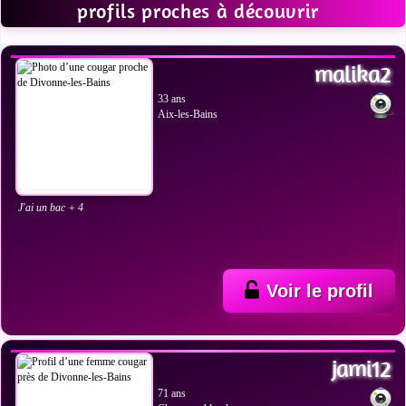
profils proches à découvrir
VOIR LES PHOTOS
malika2
33 ans
Aix-les-Bains
J'ai un bac + 4
Voir le profil
VOIR LES PHOTOS
jami12
71 ans