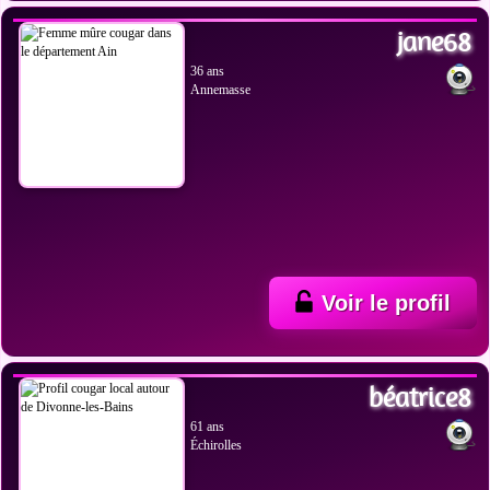
jane68
36 ans
Annemasse
Voir le profil
VOIR LES PHOTOS
béatrice8
61 ans
Échirolles