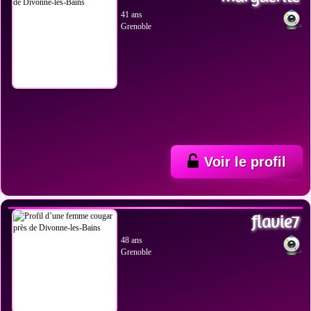
41 ans
Grenoble
Voir le profil
VOIR LES PHOTOS
flavie7
48 ans
Grenoble