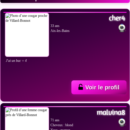
VOIR LES PHOTOS
cher4
33 ans
Aix-les-Bains
J'ai un bac + 4
Voir le profil
VOIR LES PHOTOS
malvina8
71 ans
Cheveux : blond