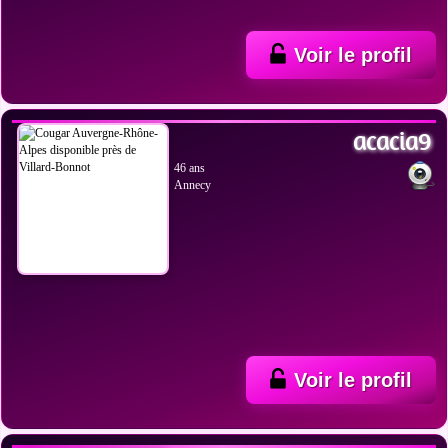
Voir le profil
VOIR LES PHOTOS
acacia9
46 ans
Annecy
Voir le profil
VOIR LES PHOTOS