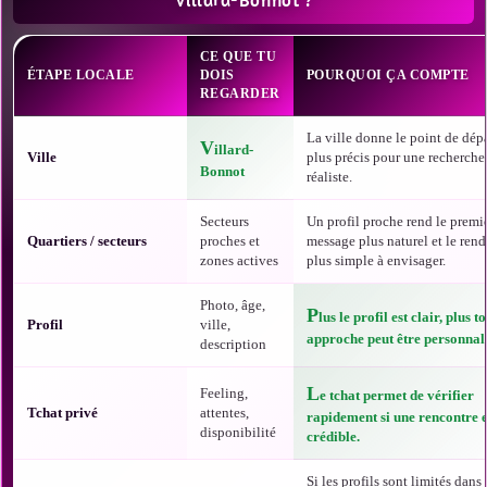
Villard-Bonnot ?
CE QUE TU
ÉTAPE LOCALE
DOIS
POURQUOI ÇA COMPTE
REGARDER
La ville donne le point de dépa
V
illard-
Ville
plus précis pour une recherche
Bonnot
réaliste.
Secteurs
Un profil proche rend le premi
Quartiers / secteurs
proches et
message plus naturel et le ren
zones actives
plus simple à envisager.
Photo, âge,
P
lus le profil est clair, plus t
Profil
ville,
approche peut être personnali
description
L
Feeling,
e tchat permet de vérifier
Tchat privé
attentes,
rapidement si une rencontre e
disponibilité
crédible.
Si les profils sont limités dans t