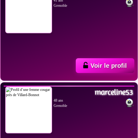
41 ans
Grenoble
Voir le profil
VOIR LES PHOTOS
marceline53
48 ans
Grenoble