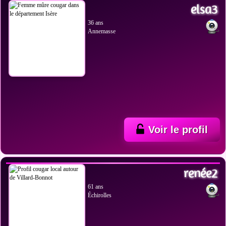
elsa3
36 ans
Annemasse
Voir le profil
VOIR LES PHOTOS
renée2
61 ans
Échirolles