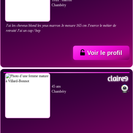
Yeux : marron
Chambéry
J'ai les cheveux blond les yeux marron Je mesure 165 cm J'exerce le métier de
retraité J'ai un cap / bep
Voir le profil
VOIR LES PHOTOS
claire9
45 ans
Chambéry