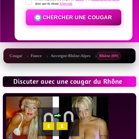
ainsi que du réseau
KNetwork
CHERCHER UNE COUGAR
Cougar
France
Auvergne-Rhône-Alpes
Rhône (69)
Discuter avec une cougar du Rhône