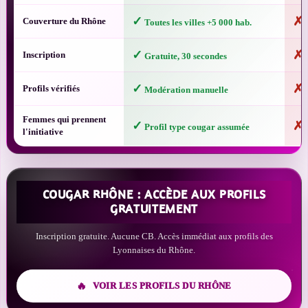
✓
✗
Couverture du Rhône
Toutes les villes +5 000 hab.
G
✓
✗
Inscription
Gratuite, 30 secondes
A
✓
✗
Profils vérifiés
Modération manuelle
B
Femmes qui prennent
✓
✗
Profil type cougar assumée
R
l'initiative
COUGAR RHÔNE : ACCÈDE AUX PROFILS
GRATUITEMENT
Inscription gratuite. Aucune CB. Accès immédiat aux profils des
Lyonnaises du Rhône.
VOIR LES PROFILS DU RHÔNE