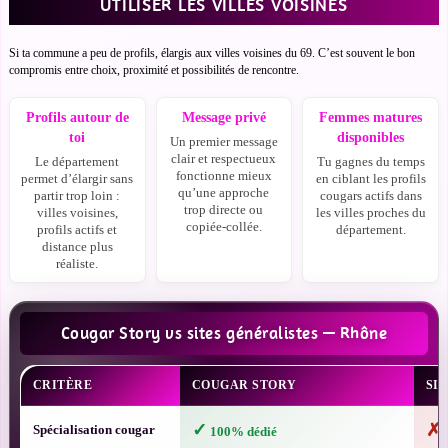
UTILISER LES VILLES VOISINES
Si ta commune a peu de profils, élargis aux villes voisines du 69. C’est souvent le bon
compromis entre choix, proximité et possibilités de rencontre.
Profils autour de
Message privé
Femmes matures
toi
disponibles
Un premier message
clair et respectueux
Le département
Tu gagnes du temps
fonctionne mieux
permet d’élargir sans
en ciblant les profils
qu’une approche
partir trop loin :
cougars actifs dans
trop directe ou
villes voisines,
les villes proches du
copiée-collée.
profils actifs et
département.
distance plus
réaliste.
Cougar Story vs sites généralistes — Rhône
CRITÈRE
COUGAR STORY
SI
✓
✗
Spécialisation cougar
100% dédié
P