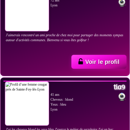
72 ans
Lyon
J'aimerais rencontré un ami proche de chez moi pour partager des moments sympas
autour d'activités communes. Bienvenu si vous êtes golfeur !
Voir le profil
VOIR LES PHOTOS
tia9
41 ans
Cheveux : blond
Yeux : bleu
Lyon
J'ai les cheveux blond les yeux bleu J'exerce le métier de secrétaire J'ai un bac