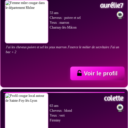
aurélie7
53 ans
Cheveux : poivre et sel
Yeux : marron
Charnay-lès-Mâcon
J'ai les cheveux poivre et sel les yeux marron J'exerce le métier de secrétaire J'ai un
bac + 2
Voir le profil
VOIR LES PHOTOS
colette
63 ans
Cheveux : blond
Yeux : vert
Firminy