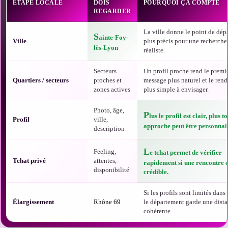
ÉTAPE LOCALE
DOIS
POURQUOI ÇA COMPTE
REGARDER
La ville donne le point de dépa
S
ainte-Foy-
Ville
plus précis pour une recherche
lès-Lyon
réaliste.
Secteurs
Un profil proche rend le premi
Quartiers / secteurs
proches et
message plus naturel et le ren
zones actives
plus simple à envisager.
Photo, âge,
P
lus le profil est clair, plus t
Profil
ville,
approche peut être personnali
description
L
Feeling,
e tchat permet de vérifier
Tchat privé
attentes,
rapidement si une rencontre e
disponibilité
crédible.
Si les profils sont limités dans t
Élargissement
Rhône 69
le département garde une dist
cohérente.