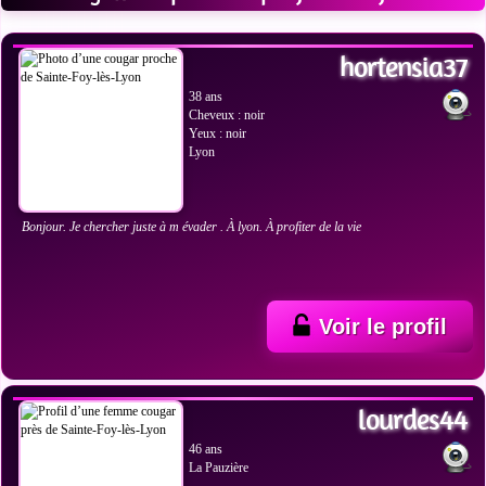
VOIR LES PHOTOS
hortensia37
38 ans
Cheveux : noir
Yeux : noir
Lyon
Bonjour. Je chercher juste à m évader . À lyon. À profiter de la vie
Voir le profil
VOIR LES PHOTOS
lourdes44
46 ans
La Pauzière