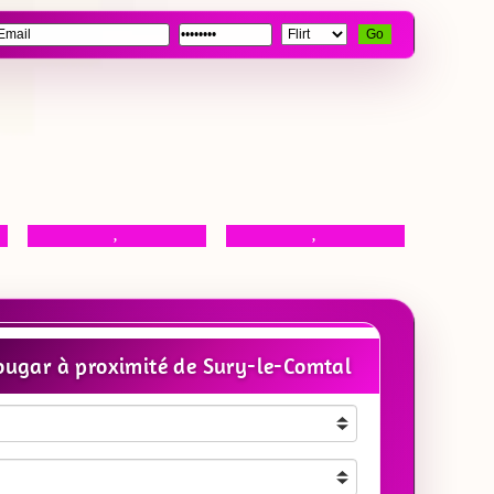
Go
,
,
ugar à proximité de Sury-le-Comtal