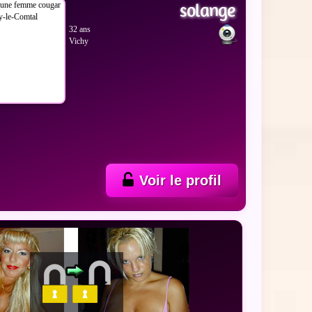
solange
32 ans
Vichy
Voir le profil