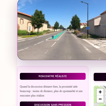
RENCONTRE RÉALISTE
Quand la discussion démarre bien, la proximité aide
+
beaucoup : moins de distance, plus de spontanéité et une
rencontre plus réaliste.
−
DISCUSSION SANS PRESSION