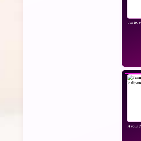
J'ai les 
VO
À vous d