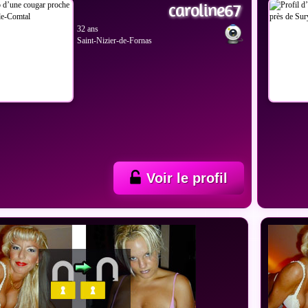
caroline67
32 ans
Saint-Nizier-de-Fornas
Voir le profil