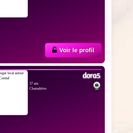
Voir le profil
 LES PHOTOS
dora5
37 ans
Chamalières