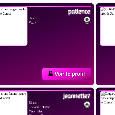
patience
36 ans
Vichy
Voir le profil
IR LES PHOTOS
VOIR
jeannette7
33 ans
Cheveux : châtain
Yeux : bleu