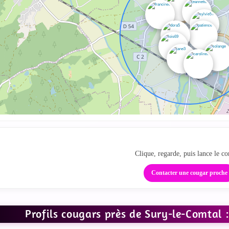
Des profils proches sur la
Clique, regarde, puis lance le co
Contacter une cougar proche
Profils cougars près de Sury-le-Comtal 
IR LES PHOTOS
VOIR