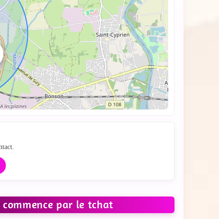
 carte
ntact.
: commence par le tchat
 LES PHOTOS