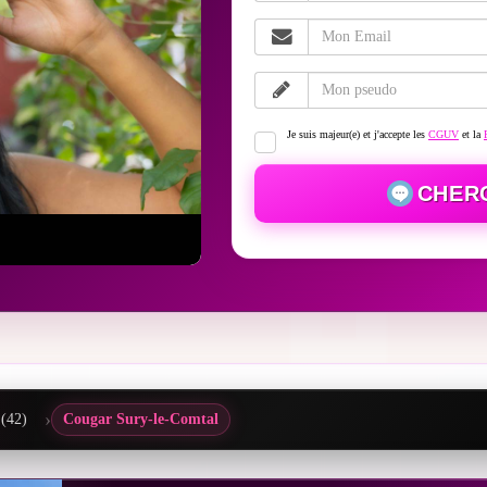
Je suis majeur(e) et j'accepte les
CGUV
et la
CHER
 (42)
Cougar Sury-le-Comtal