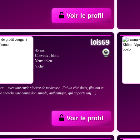
Voir le profil
IR LES PHOTOS
VOIR
lois69
45 ans
Cheveux : blond
Yeux : bleu
Vichy
ire… avec une envie sincère de tendresse. J’ai un côté doux, féminin et
 Je cherche une connexion simple, authentique, qui apporte un[…]
Voir le profil
IR LES PHOTOS
VOIR