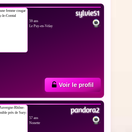
sylvie51
59 ans
Le Puy-en-Velay
Voir le profil
 LES PHOTOS
pandora2
57 ans
Nonette