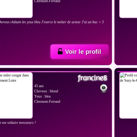
Clermont-Ferrand
cheveux châtain les yeux bleu J'exerce le métier de acteur J'ai un bac + 3
Voir le profil
IR LES PHOTOS
VOIR
francine8
45 ans
Cheveux : blond
Yeux : bleu
Clermont-Ferrand
e me séduire messieurs !