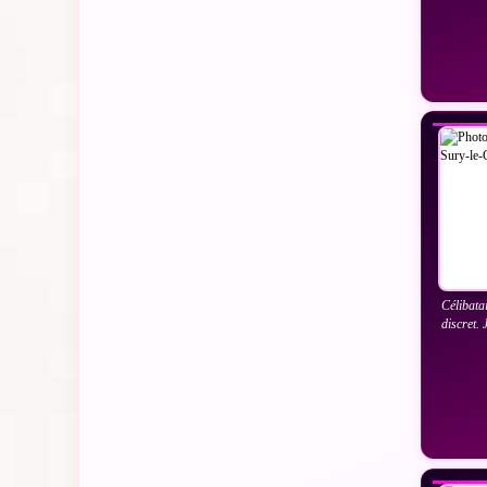
VO
Célibata
discret.
VO