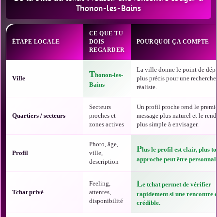
Thonon-les-Bains
CE QUE TU
ÉTAPE LOCALE
DOIS
POURQUOI ÇA COMPTE
REGARDER
La ville donne le point de dépa
T
honon-les-
Ville
plus précis pour une recherche
Bains
réaliste.
Secteurs
Un profil proche rend le premi
Quartiers / secteurs
proches et
message plus naturel et le ren
zones actives
plus simple à envisager.
Photo, âge,
P
lus le profil est clair, plus t
Profil
ville,
approche peut être personnali
description
L
Feeling,
e tchat permet de vérifier
Tchat privé
attentes,
rapidement si une rencontre e
disponibilité
crédible.