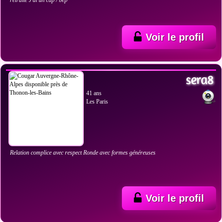
retraité J'ai un cap / bep
Voir le profil
VOIR LES PHOTOS
sera8
41 ans
Les Paris
Relation complice avec respect Ronde avec formes généreuses
Voir le profil
VOIR LES PHOTOS