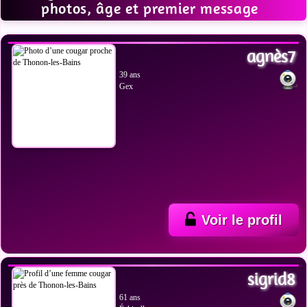
photos, âge et premier message
VOIR LES PHOTOS
agnès7
39 ans
Gex
Voir le profil
VOIR LES PHOTOS
sigrid8
61 ans