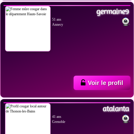
germaine9
51 ans
Annecy
Voir le profil
VOIR LES PHOTOS
atalanta
41 ans
Grenoble