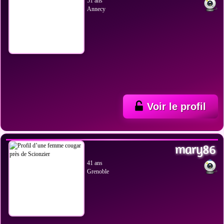
51 ans
Annecy
Voir le profil
VOIR LES PHOTOS
mary86
41 ans
Grenoble