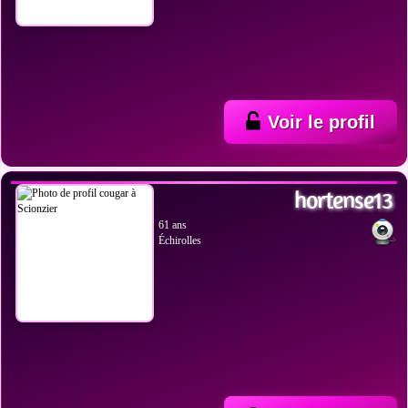
Voir le profil
VOIR LES PHOTOS
hortense13
61 ans
Échirolles