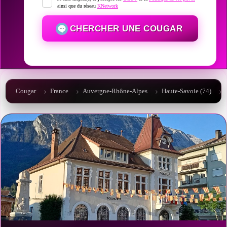
ainsi que du réseau
KNetwork
CHERCHER UNE COUGAR
Cougar
France
Auvergne-Rhône-Alpes
Haute-Savoie (74)