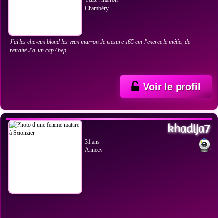
Yeux : marron
Chambéry
J'ai les cheveux blond les yeux marron Je mesure 165 cm J'exerce le métier de
retraité J'ai un cap / bep
Voir le profil
VOIR LES PHOTOS
khadija7
31 ans
Annecy