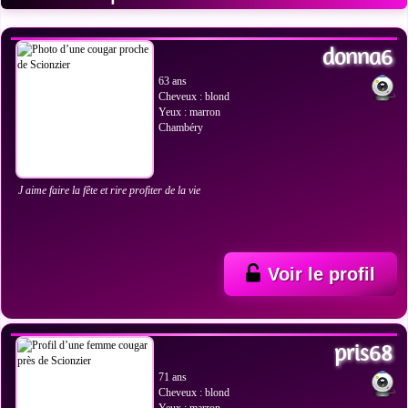
VOIR LES PHOTOS
donna6
63 ans
Cheveux : blond
Yeux : marron
Chambéry
J aime faire la fête et rire profiter de la vie
Voir le profil
VOIR LES PHOTOS
pris68
71 ans
Cheveux : blond