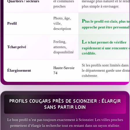
Quartiers / secteurs
et communes
message plus naturel et le ren
proches
plus simple à envisager.
Photo, âge,
P
lus le profil est clair, plus t
Profil
ville,
approche peut être personnali
description
L
Feeling,
e tchat permet de vérifier
Tchat privé
attentes,
rapidement si une rencontre e
disponibilité
crédible.
Si les profils sont limités dans t
Haute-Savoie
Élargissement
le département garde une dist
74
cohérente.
PROFILS COUGARS PRÈS DE SCIONZIER : ÉLARGIR
SANS PARTIR LOIN
Le bon profil n’est pas toujours exactement à Scionzier. Les villes proches
permettent d’élargir la recherche tout en restant dans un rayon réaliste.