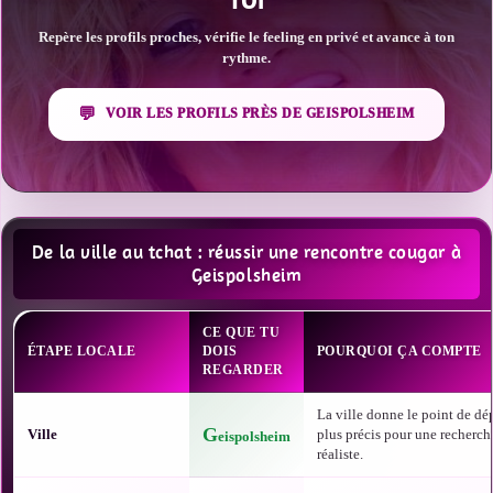
TOI
Repère les profils proches, vérifie le feeling en privé et avance à ton
rythme.
VOIR LES PROFILS PRÈS DE GEISPOLSHEIM
De la ville au tchat : réussir une rencontre cougar à
Geispolsheim
CE QUE TU
ÉTAPE LOCALE
DOIS
POURQUOI ÇA COMPTE
REGARDER
La ville donne le point de dép
G
Ville
plus précis pour une recherch
eispolsheim
réaliste.