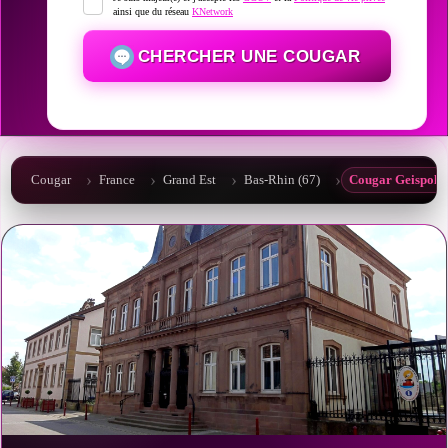
ainsi que du réseau
KNetwork
CHERCHER UNE COUGAR
Cougar
France
Grand Est
Bas-Rhin (67)
Cougar Geispols