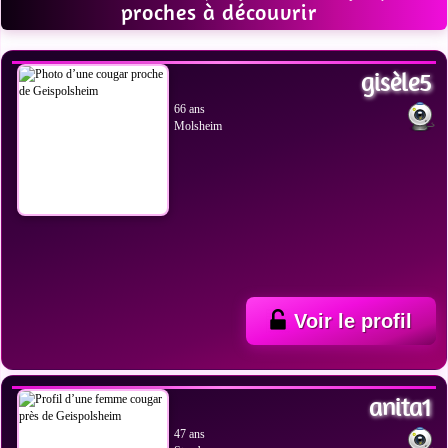
proches à découvrir
VOIR LES PHOTOS
gisèle5
66 ans
Molsheim
Voir le profil
VOIR LES PHOTOS
anita1
47 ans