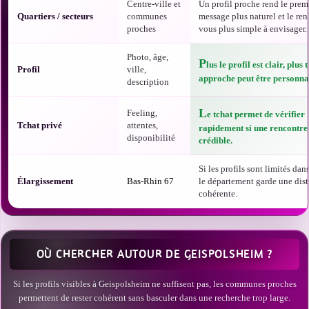
Centre-ville et
Un profil proche rend le prem
Quartiers / secteurs
communes
message plus naturel et le ren
proches
vous plus simple à envisager.
Photo, âge,
P
lus le profil est clair, plus 
Profil
ville,
approche peut être personnal
description
L
Feeling,
e tchat permet de vérifier
Tchat privé
attentes,
rapidement si une rencontre 
disponibilité
crédible.
Si les profils sont limités dans
Élargissement
Bas-Rhin 67
le département garde une dis
cohérente.
OÙ CHERCHER AUTOUR DE GEISPOLSHEIM ?
Si les profils visibles à Geispolsheim ne suffisent pas, les communes proches
permettent de rester cohérent sans basculer dans une recherche trop large.