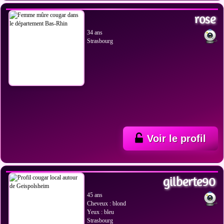
rose
34 ans
Strasbourg
Voir le profil
VOIR LES PHOTOS
gilberte90
45 ans
Cheveux : blond
Yeux : bleu
Strasbourg