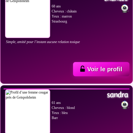
68 ans
Cheveux : châtain
Yeux : marron
Strasbourg
Simple, amitié pour l’instant aucune relation toxique
Voir le profil
VOIR LES PHOTOS
sandra
61 ans
Cheveux : blond
Yeux : bleu
Barr