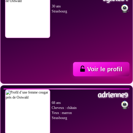
30 ans
Strasbourg
Voir le profil
VOIR LES PHOTOS
adrienne9
68 ans
Cheveux : châtain
Yeux : marron
Strasbourg