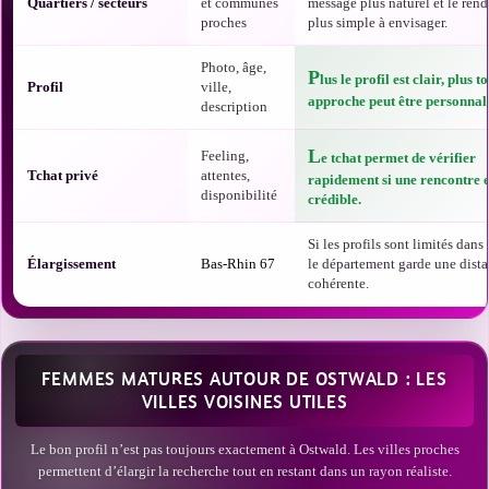
Quartiers / secteurs
et communes
message plus naturel et le ren
proches
plus simple à envisager.
Photo, âge,
P
lus le profil est clair, plus t
Profil
ville,
approche peut être personnali
description
L
Feeling,
e tchat permet de vérifier
Tchat privé
attentes,
rapidement si une rencontre e
disponibilité
crédible.
Si les profils sont limités dans t
Élargissement
Bas-Rhin 67
le département garde une dist
cohérente.
FEMMES MATURES AUTOUR DE OSTWALD : LES
VILLES VOISINES UTILES
Le bon profil n’est pas toujours exactement à Ostwald. Les villes proches
permettent d’élargir la recherche tout en restant dans un rayon réaliste.