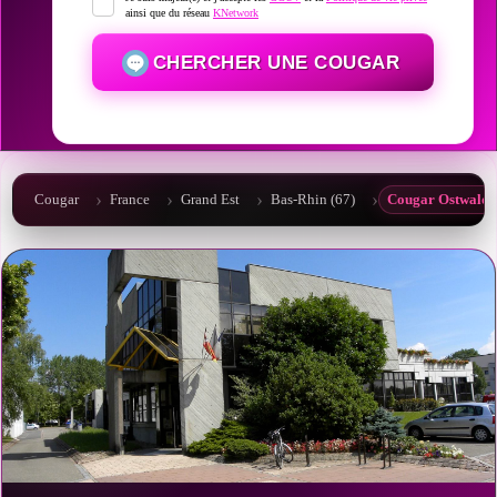
ainsi que du réseau
KNetwork
CHERCHER UNE COUGAR
Cougar
France
Grand Est
Bas-Rhin (67)
Cougar Ostwald