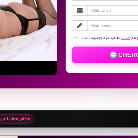
Je suis majeur(e) et j'accepte les
CGUV
et la
CHER
gar Labruguière