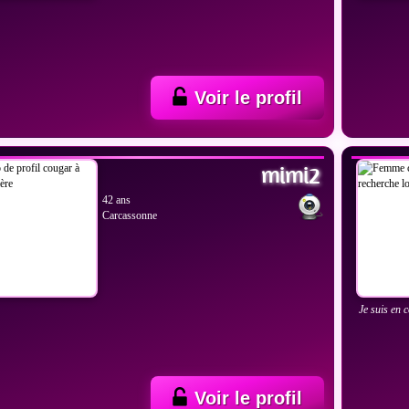
Voir le profil
IR LES PHOTOS
VOIR
mimi2
42 ans
Carcassonne
Je suis en 
Voir le profil