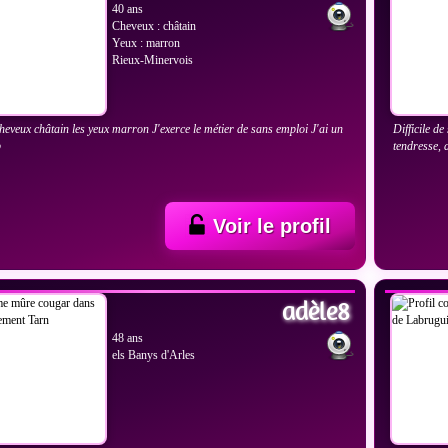
40 ans
Cheveux : châtain
Yeux : marron
Rieux-Minervois
 cheveux châtain les yeux marron J'exerce le métier de sans emploi J'ai un
Difficile d
p
tendresse, 
Voir le profil
IR LES PHOTOS
VOIR
adèle8
48 ans
els Banys d'Arles