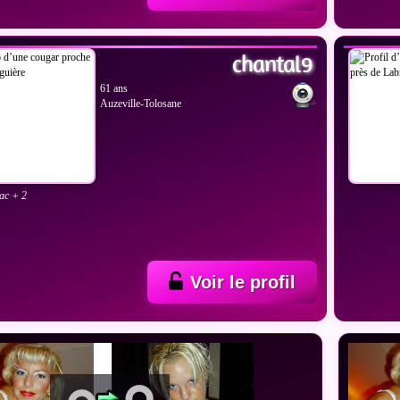
IR LES PHOTOS
VOIR
chantal9
61 ans
Auzeville-Tolosane
bac + 2
Voir le profil