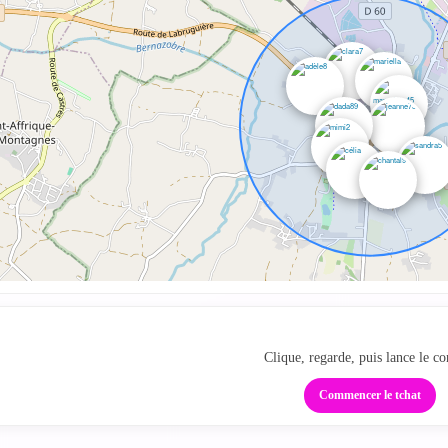
Repère les cougars autour 
Clique, regarde, puis lance le co
Commencer le tchat