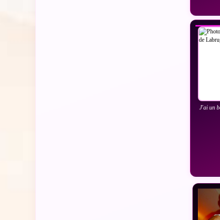
VO
J'ai un 