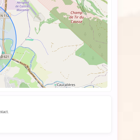
de toi
ntact.