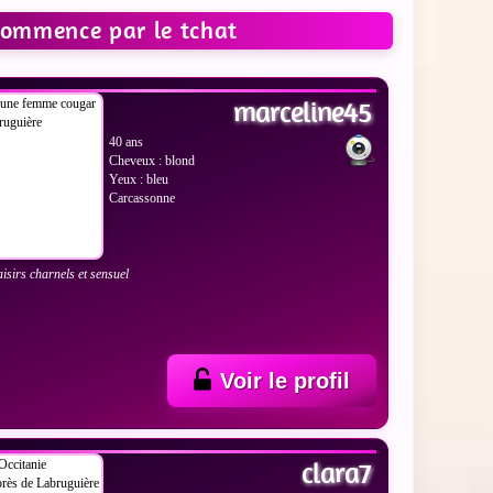
 commence par le tchat
 LES PHOTOS
marceline45
40 ans
Cheveux : blond
Yeux : bleu
Carcassonne
aisirs charnels et sensuel
Voir le profil
 LES PHOTOS
clara7