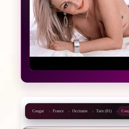
Cougar
France
Occitanie
Tarn (81)
Cou