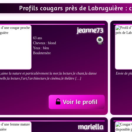
Profils cougars près de Labruguière :
IR LES PHOTOS
VOIR
jeanne73
63 ans
Cheveux : blond
Yeux : bleu
Bouleternère
,aime la nature et particulièrement la mer,la lecture,le chant,la danse
Envie de pl
nelle,la lecture,l'art,l'architecture,le cinéma,le théâtre […]
Voir le profil
IR LES PHOTOS
VOIR
mariella