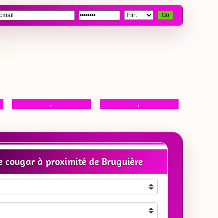
Go
,
,
 cougar à proximité de Bruguière