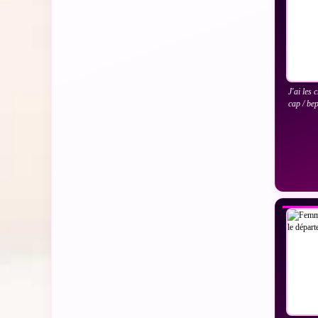
J'ai les
cap / be
VO