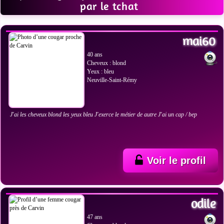
par le tchat
VOIR LES PHOTOS
mai60
40 ans
Cheveux : blond
Yeux : bleu
Neuville-Saint-Rémy
J'ai les cheveux blond les yeux bleu J'exerce le métier de autre J'ai un cap / bep
Voir le profil
VOIR LES PHOTOS
odile
47 ans