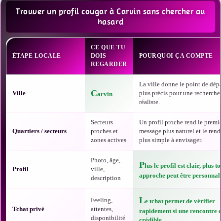
Trouver un profil cougar à Carvin sans chercher au
hasard
CE QUE TU
ÉTAPE LOCALE
DOIS
POURQUOI ÇA COMPTE
REGARDER
La ville donne le point de dépa
C
Ville
plus précis pour une recherche
arvin
réaliste.
Secteurs
Un profil proche rend le premi
Quartiers / secteurs
proches et
message plus naturel et le ren
zones actives
plus simple à envisager.
Photo, âge,
P
lus le profil est clair, plus t
Profil
ville,
approche peut être personnali
description
L
Feeling,
e tchat permet de vérifier
Tchat privé
attentes,
rapidement si une rencontre e
disponibilité
crédible.