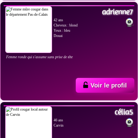
adrienne7
42 ans
Cheveux : blond
Yeux : bleu
Douai
Femme ronde qui s'assume sans prise de tête
Voir le profil
VOIR LES PHOTOS
célia5
46 ans
Carvin