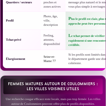
Quartiers / secteurs
proches et
message plus naturel et le re
zones actives
vous plus simple à envisager.
Photo, âge,
P
lus le profil est clair, plus 
Profil
ville,
approche peut être personna
description
L
Feeling,
e tchat permet de vérifier
Tchat privé
attentes,
rapidement si une rencontre 
disponibilité
crédible.
Si les profils sont limités dans
Seine-et-
Élargissement
le département garde une dis
Marne 77
cohérente.
FEMMES MATURES AUTOUR DE COULOMMIERS :
LES VILLES VOISINES UTILES
Une recherche cougar efficace reste locale, mais pas trop fermée. Les villes
autour de Coulommiers peuvent offrir plus de profils disponibles.