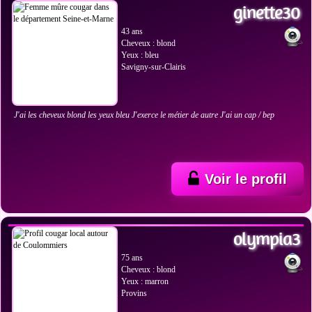
ginette30
43 ans
Cheveux : blond
Yeux : bleu
Savigny-sur-Clairis
J'ai les cheveux blond les yeux bleu J'exerce le métier de autre J'ai un cap / bep
Voir le profil
VOIR LES PHOTOS
olympia3
75 ans
Cheveux : blond
Yeux : marron
Provins