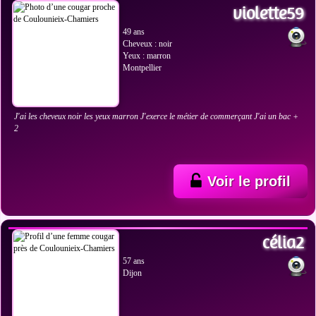
violette59
49 ans
Cheveux : noir
Yeux : marron
Montpellier
J'ai les cheveux noir les yeux marron J'exerce le métier de commerçant J'ai un bac +
2
Voir le profil
VOIR LES PHOTOS
célia2
57 ans
Dijon