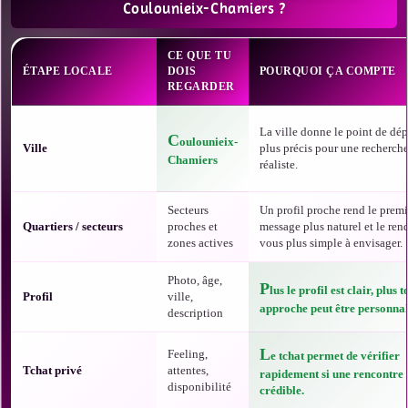
Coulounieix-Chamiers ?
CE QUE TU
ÉTAPE LOCALE
DOIS
POURQUOI ÇA COMPTE
REGARDER
La ville donne le point de dép
C
oulounieix-
Ville
plus précis pour une recherch
Chamiers
réaliste.
Secteurs
Un profil proche rend le premi
Quartiers / secteurs
proches et
message plus naturel et le ren
zones actives
vous plus simple à envisager.
Photo, âge,
P
lus le profil est clair, plus t
Profil
ville,
approche peut être personnal
description
L
Feeling,
e tchat permet de vérifier
Tchat privé
attentes,
rapidement si une rencontre 
disponibilité
crédible.