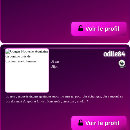
Voir le profil
VOIR LES PHOTOS
odile84
56 ans
Dijon
55 ans , séparée depuis quelques mois , je suis ici pour des échanges, des rencontres
qui donnent du goût à la vie . Souriante , curieuse , une[…]
Voir le profil