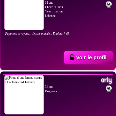
31 ans
Cheveux : noir
Yeux : marron
Labenne
Papotons et voyons... Je suis mariée... Et alors ? 😅
Voir le profil
VOIR LES PHOTOS
orly
34 ans
Brignoles