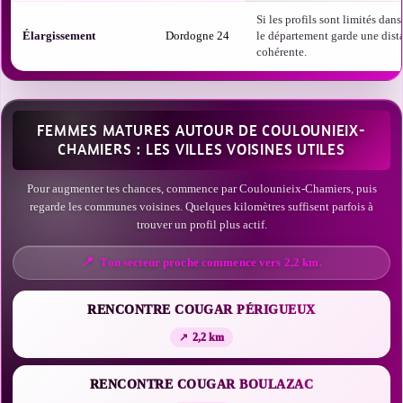
Si les profils sont limités dans 
Élargissement
Dordogne 24
le département garde une dist
cohérente.
FEMMES MATURES AUTOUR DE COULOUNIEIX-
CHAMIERS : LES VILLES VOISINES UTILES
Pour augmenter tes chances, commence par Coulounieix-Chamiers, puis
regarde les communes voisines. Quelques kilomètres suffisent parfois à
trouver un profil plus actif.
Ton secteur proche commence vers 2,2 km.
RENCONTRE COUGAR PÉRIGUEUX
2,2 km
RENCONTRE COUGAR BOULAZAC