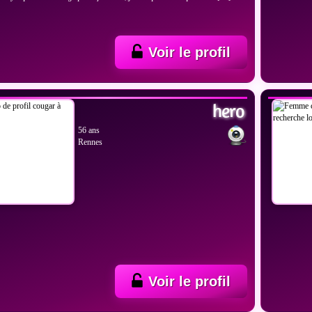
Voir le profil
IR LES PHOTOS
VOIR
hero
56 ans
Rennes
Voir le profil
IR LES PHOTOS
VOIR