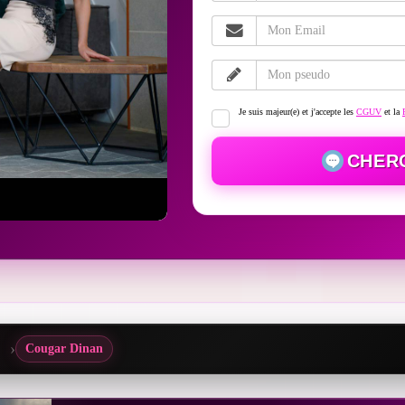
Je suis majeur(e) et j'accepte les
CGUV
et la
CHER
Cougar Dinan