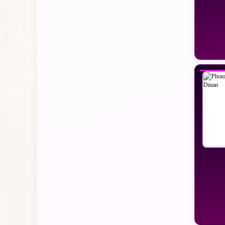
VO
VO