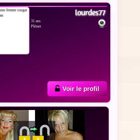
lourdes77
31 ans
Plémet
Voir le profil