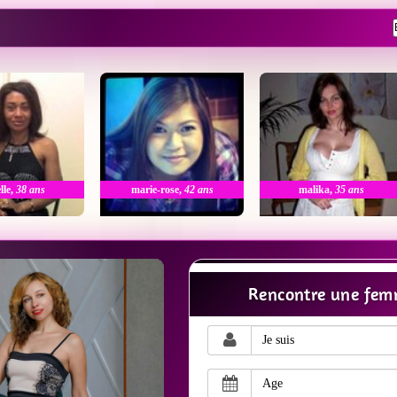
lle
,
38 ans
marie-rose
,
42 ans
malika
,
35 ans
Rencontre une fem