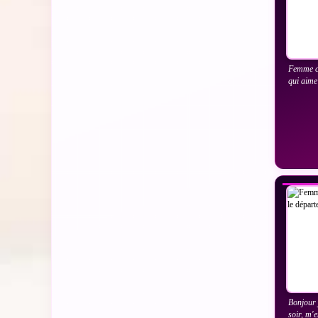
Femme ca
qui aime
VO
Bonjour 
soir, m'