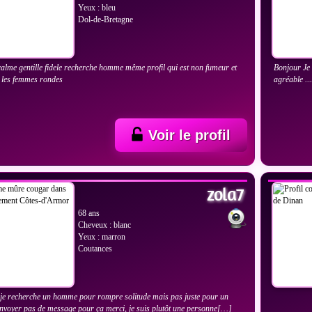
Yeux : bleu
Dol-de-Bretagne
lme gentille fidele recherche homme même profil qui est non fumeur et
Bonjour Je 
 les femmes rondes
agréable ..
Voir le profil
IR LES PHOTOS
VOIR
zola7
68 ans
Cheveux : blanc
Yeux : marron
Coutances
je recherche un homme pour rompre solitude mais pas juste pour un
envoyer pas de message pour ça merci, je suis plutôt une personne[…]