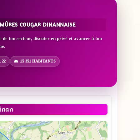
 MÛRES COUGAR DINANNAISE
e ton secteur, discuter en privé et avancer à ton
me.
 22
15 351 HABITANTS
inan