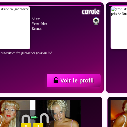
carole
68 ans
Yeux : bleu
Rennes
 rencontrer des personnes pour amitié
Voir le profil