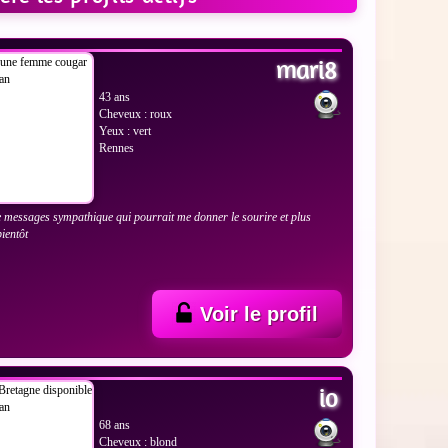
 LES PHOTOS
mari8
43 ans
Cheveux : roux
Yeux : vert
Rennes
e messages sympathique qui pourrait me donner le sourire et plus
bientôt
Voir le profil
 LES PHOTOS
io
68 ans
Cheveux : blond