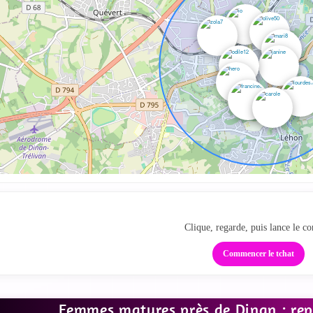
Passe de la carte au tc
Clique, regarde, puis lance le co
Commencer le tchat
Femmes matures près de Dinan : repèr