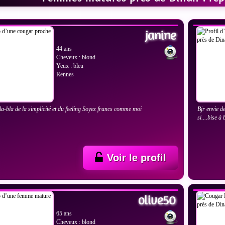
IR LES PHOTOS
VOIR
janine
44 ans
Cheveux : blond
Yeux : bleu
Rennes
la-bla de la simplicité et du feeling Soyez francs comme moi
Bjr envie d
si....bise à 
Voir le profil
IR LES PHOTOS
VOIR
olive50
65 ans
Cheveux : blond