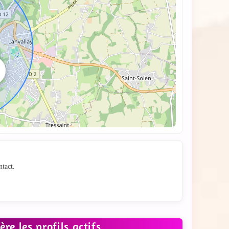
hat
ntact.
e les profils actifs