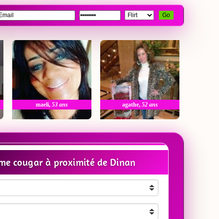
Go
maeli
,
53 ans
agathe
,
52 ans
me cougar à proximité de Dinan