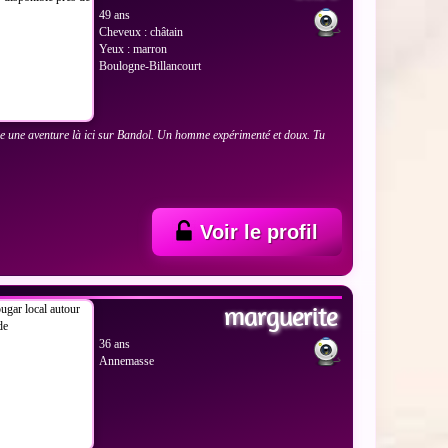
49 ans
Cheveux : châtain
Yeux : marron
Boulogne-Billancourt
e une aventure là ici sur Bandol. Un homme expérimenté et doux. Tu
?
Voir le profil
 LES PHOTOS
marguerite
36 ans
Annemasse