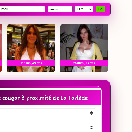
Go
indraa
,
49 ans
malika
,
35 ans
cougar à proximité de La Farlède