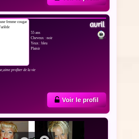
 LES PHOTOS
avril
55 ans
Cheveux : noir
Yeux : bleu
Plaisir
e,aime profiter de la vie
Voir le profil