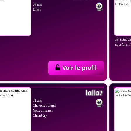
39 ans
Dijon
Je recherch
es celui ci 
Voir le profil
IR LES PHOTOS
VOIR
lalla7
71 ans
Cheveux : blond
Yeux : marron
Chambéry