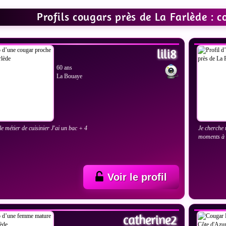
Profils cougars près de La Farlède : 
IR LES PHOTOS
VOIR
lili8
60 ans
La Bouaye
le métier de cuisinier J'ai un bac + 4
Je cherche 
moments à
Voir le profil
IR LES PHOTOS
VOIR
catherine2