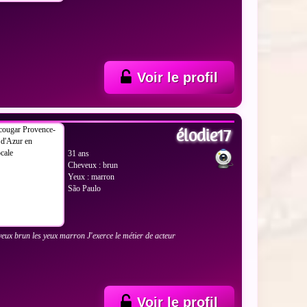
Voir le profil
 LES PHOTOS
élodie17
31 ans
Cheveux : brun
Yeux : marron
São Paulo
eveux brun les yeux marron J'exerce le métier de acteur
Voir le profil