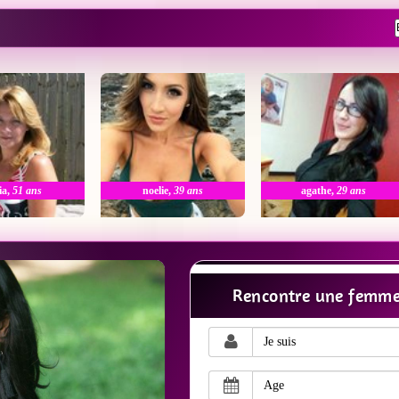
ia
,
51 ans
noelie
,
39 ans
agathe
,
29 ans
Rencontre une femme 