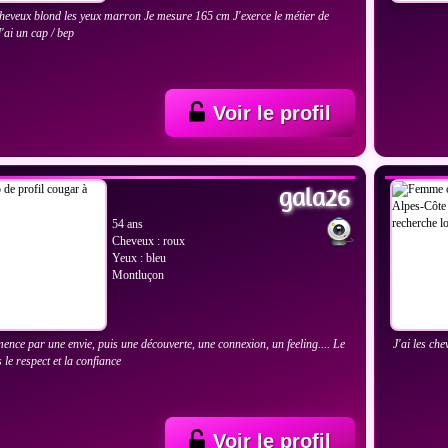
 cheveux blond les yeux marron Je mesure 165 cm J'exerce le métier de
J'ai un cap / bep
Voir le profil
IR LES PHOTOS
VOIR
gala26
54 ans
Cheveux : roux
Yeux : bleu
Montluçon
nce par une envie, puis une découverte, une connexion, un feeling.... Le
J'ai les ch
 le respect et la confiance
Voir le profil