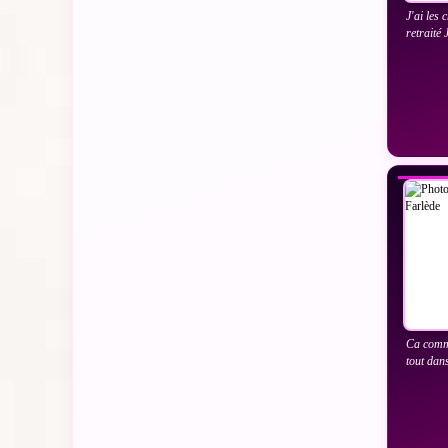
J'ai les
retraité 
VO
Ca comme
tout dans