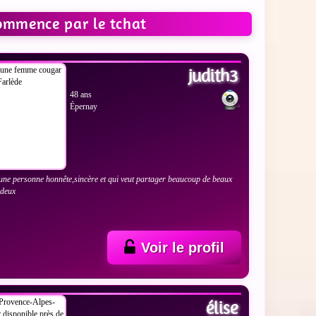
commence par le tchat
 LES PHOTOS
judith3
48 ans
Épernay
une personne honnête,sincère et qui veut partager beaucoup de beaux
 deux
Voir le profil
 LES PHOTOS
élise