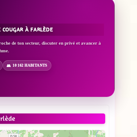
E COUGAR À FARLÈDE
che de ton secteur, discuter en privé et avancer à
thme.
10 162 HABITANTS
rlède