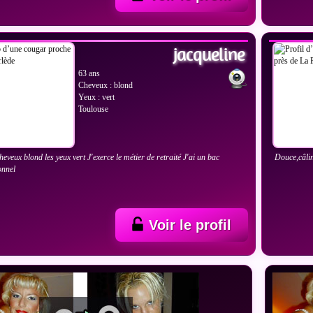
IR LES PHOTOS
VOIR
jacqueline
63 ans
Cheveux : blond
Yeux : vert
Toulouse
cheveux blond les yeux vert J'exerce le métier de retraité J'ai un bac
Douce,câlin
onnel
Voir le profil