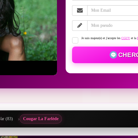
Je suis majeur(e) et j'accepte les
CGUV
et la
CHER
Var (83)
Cougar La Farlède