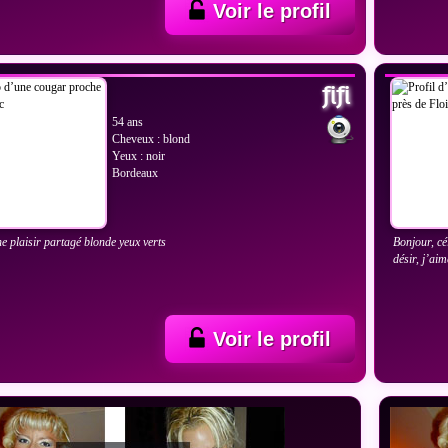
Voir le profil
IR LES PHOTOS
VOIR
fifi
54 ans
Cheveux : blond
Yeux : noir
Bordeaux
e plaisir partagé blonde yeux verts
Bonjour, cé
désir, j’aim
Voir le profil