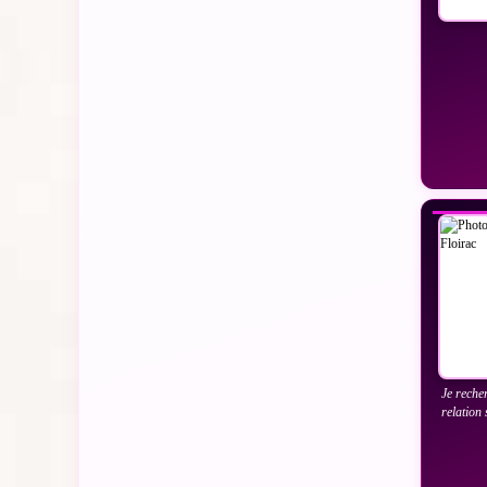
VO
Je reche
relation