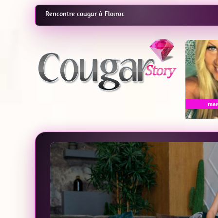
Rencontre cougar à Floirac
mae