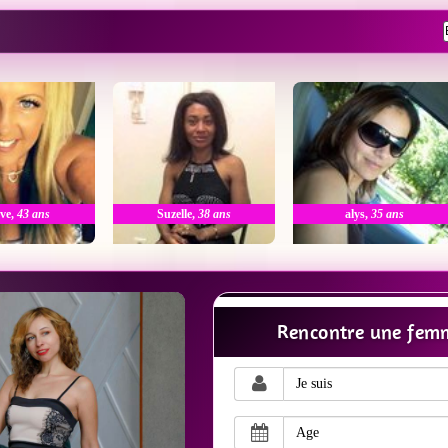
ve
,
43 ans
Suzelle
,
38 ans
alys
,
35 ans
Rencontre une femm