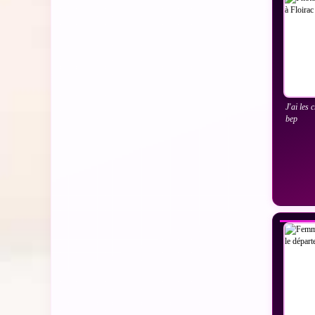
J'ai les 
bep
VO