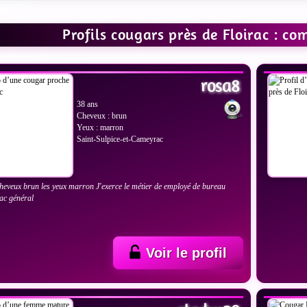
Profils cougars près de Floirac : c
IR LES PHOTOS
VOIR
rosa8
38 ans
Cheveux : brun
Yeux : marron
Saint-Sulpice-et-Cameyrac
 cheveux brun les yeux marron J'exerce le métier de employé de bureau
bac général
Voir le profil
IR LES PHOTOS
VOIR