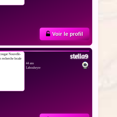
Voir le profil
 LES PHOTOS
stella9
44 ans
Labouheyre