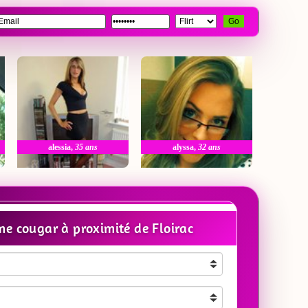
Go
alessia
,
35 ans
alyssa
,
32 ans
e cougar à proximité de Floirac