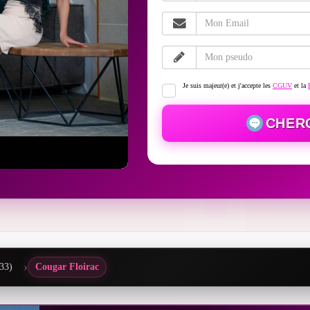
Je suis majeur(e) et j'accepte les
CGUV
et la
CHER
33)
Cougar Floirac