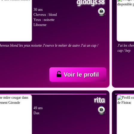
gladys38
30 ans
Cheveux : blond
Yeux : noisette
Libourne
cheveux blond les yeux noisette J'exerce le métier de autre J'ai un cap /
J'ai les ch
cap / bep
Voir le profil
IR LES PHOTOS
VOIR
rita
49 ans
Dax