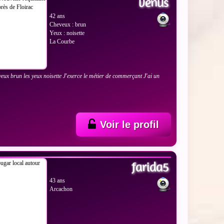
venus
42 ans
Cheveux : brun
Yeux : noisette
La Courbe
eveux brun les yeux noisette J'exerce le métier de commerçant J'ai un
Voir le profil
 LES PHOTOS
farida5
43 ans
Arcachon