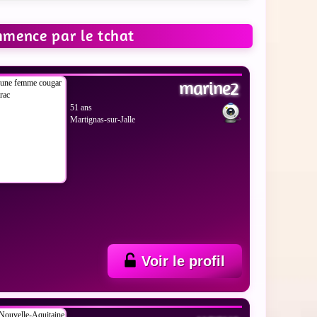
ommence par le tchat
 LES PHOTOS
marine2
51 ans
Martignas-sur-Jalle
Voir le profil
 LES PHOTOS