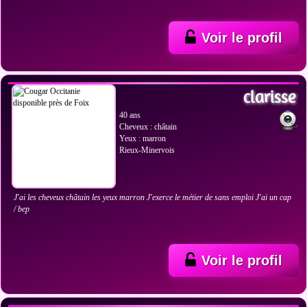
Voir le profil
VOIR LES PHOTOS
clarisse
40 ans
Cheveux : châtain
Yeux : marron
Rieux-Minervois
J'ai les cheveux châtain les yeux marron J'exerce le métier de sans emploi J'ai un cap
/ bep
Voir le profil
VOIR LES PHOTOS