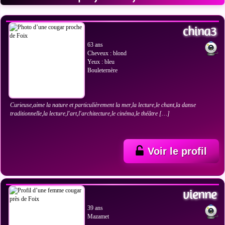
VOIR LES PHOTOS
china3
63 ans
Cheveux : blond
Yeux : bleu
Bouleternère
Curieuse,aime la nature et particulièrement la mer,la lecture,le chant,la danse
traditionnelle,la lecture,l'art,l'architecture,le cinéma,le théâtre […]
Voir le profil
VOIR LES PHOTOS
vienne
39 ans
Mazamet