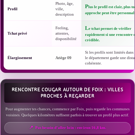
Photo, âge,
P
lus le profil est clair, plus t
Profil
ville,
approche peut être personnali
description
L
Feeling,
e tchat permet de vérifier
Tchat privé
attentes,
rapidement si une rencontre e
disponibilité
crédible.
Si les profils sont limités dans t
Élargissement
Ariège 09
le département garde une dist
cohérente.
RENCONTRE COUGAR AUTOUR DE FOIX : VILLES
PROCHES À REGARDER
Pour augmenter tes chances, commence par Foix, puis regarde les communes
voisines. Quelques kilomètres suffisent parfois à trouver un profil plus actif.
Pas besoin d’aller loin : environ 16,8 km.