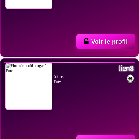
Voir le profil
VOIR LES PHOTOS
lien8
56 ans
Foix