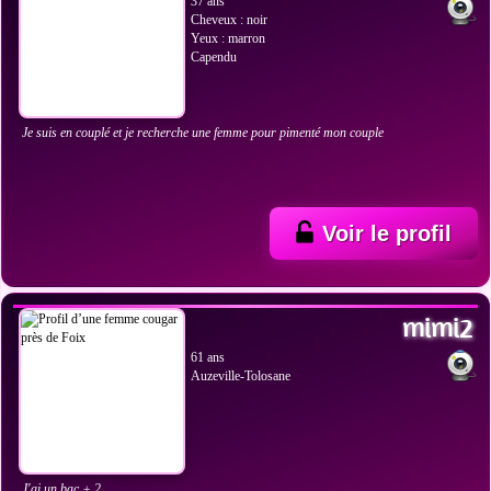
37 ans
Cheveux : noir
Yeux : marron
Capendu
Je suis en couplé et je recherche une femme pour pimenté mon couple
Voir le profil
VOIR LES PHOTOS
mimi2
61 ans
Auzeville-Tolosane
J'ai un bac + 2