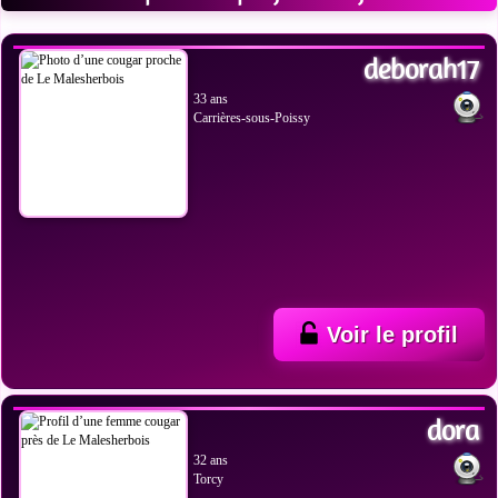
VOIR LES PHOTOS
deborah17
33 ans
Carrières-sous-Poissy
Voir le profil
VOIR LES PHOTOS
dora
32 ans
Torcy