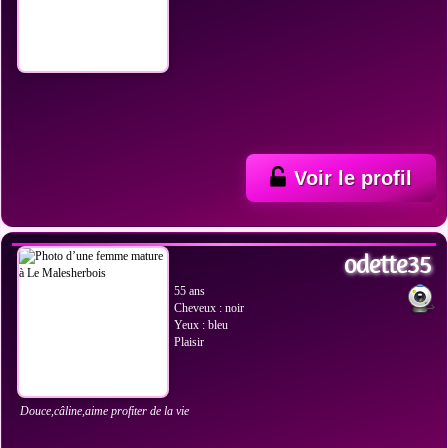
Voir le profil
VOIR LES PHOTOS
odette35
55 ans
Cheveux : noir
Yeux : bleu
Plaisir
Douce,câline,aime profiter de la vie