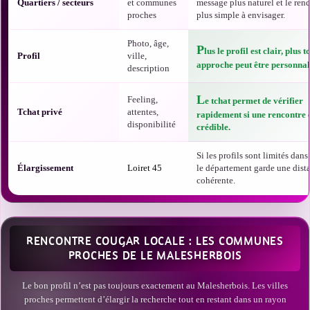
Quartiers / secteurs
et communes
message plus naturel et le ren
proches
plus simple à envisager.
Photo, âge,
P
lus le profil est clair, plus t
Profil
ville,
approche peut être personnal
description
L
Feeling,
e tchat permet de vérifier
Tchat privé
attentes,
rapidement si une rencontre 
disponibilité
crédible.
Si les profils sont limités dans 
Élargissement
Loiret 45
le département garde une dist
cohérente.
RENCONTRE COUGAR LOCALE : LES COMMUNES
PROCHES DE LE MALESHERBOIS
Le bon profil n’est pas toujours exactement au Malesherbois. Les villes
proches permettent d’élargir la recherche tout en restant dans un rayon