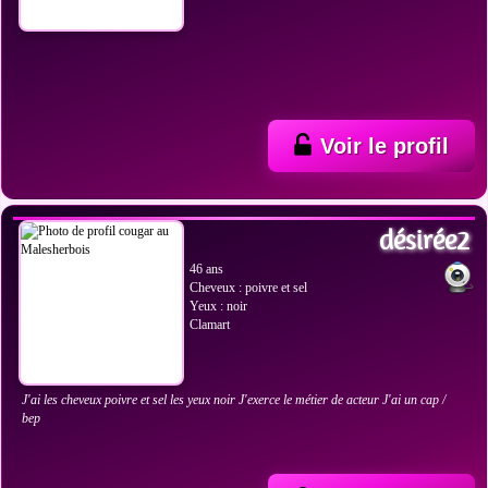
Voir le profil
VOIR LES PHOTOS
désirée2
46 ans
Cheveux : poivre et sel
Yeux : noir
Clamart
J'ai les cheveux poivre et sel les yeux noir J'exerce le métier de acteur J'ai un cap /
bep