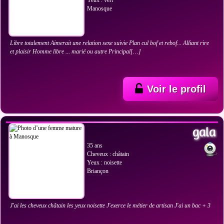
Yeux : vert
Manosque
Libre totalement Aimerait une relation sexe suivie Plan cul bof et rebof... Alliant rire
et plaisir Homme libre ... marié ou autre Principal[…]
Voir le profil
VOIR LES PHOTOS
gala
35 ans
Cheveux : châtain
Yeux : noisette
Briançon
J'ai les cheveux châtain les yeux noisette J'exerce le métier de artisan J'ai un bac + 3