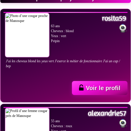
VOIR LES PHOTOS
rosita59
63 ans
Cheveux : blond
Yeux : vert
Peipin
J'ai les cheveux blond les yeux vert J'exerce le métier de fonctionnaire J'ai un cap /
bep
Voir le profil
VOIR LES PHOTOS
alexandrie57
55 ans
Cheveux : roux