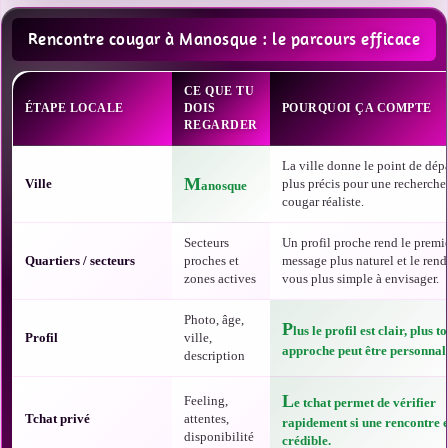
Rencontre cougar à Manosque : le parcours efficace
CE QUE TU
ÉTAPE LOCALE
DOIS
POURQUOI ÇA COMPTE
REGARDER
La ville donne le point de dépa
M
Ville
plus précis pour une recherche
anosque
cougar réaliste.
Secteurs
Un profil proche rend le premi
Quartiers / secteurs
proches et
message plus naturel et le rend
zones actives
vous plus simple à envisager.
Photo, âge,
P
lus le profil est clair, plus t
Profil
ville,
approche peut être personnali
description
L
Feeling,
e tchat permet de vérifier
Tchat privé
attentes,
rapidement si une rencontre e
disponibilité
crédible.