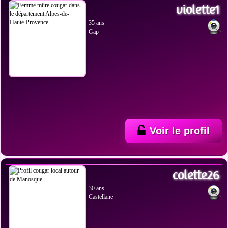
violette1
35 ans
Gap
Voir le profil
VOIR LES PHOTOS
colette26
30 ans
Castellane