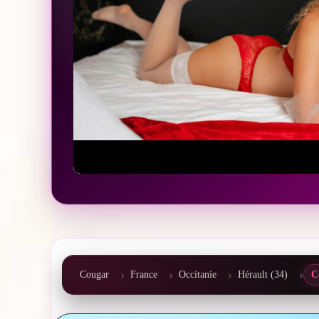
Cougar
France
Occitanie
Hérault (34)
C