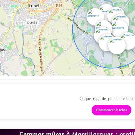
Ta zone cougar local
Clique, regarde, puis lance le co
Commencer le tchat
Femmes mûres à Marsillargues : profil