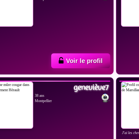
Voir le profil
IR LES PHOTOS
VOIR
geneviève7
38 ans
Montpellier
J'ai les che