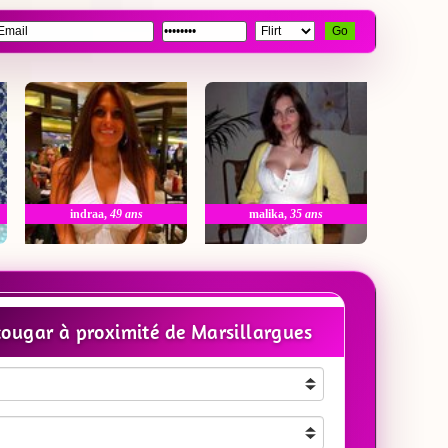
Go
indraa
,
49 ans
malika
,
35 ans
ougar à proximité de Marsillargues