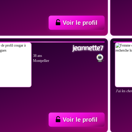
Voir le profil
IR LES PHOTOS
VOIR
jeannette7
38 ans
Montpellier
J'ai les che
Voir le profil
IR LES PHOTOS
VOIR