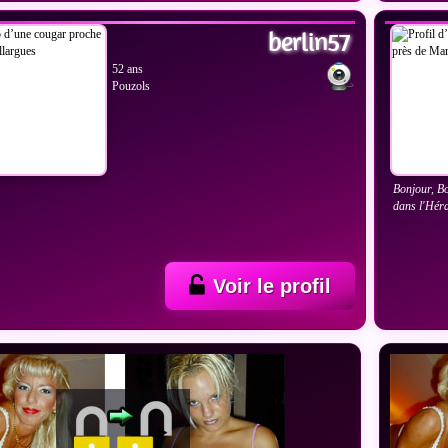
berlin57
52 ans
Pouzols
Bonjour, Bo
dans l'Hér
Voir le profil