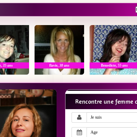
e
,
35 ans
flavie
,
38 ans
Benedicte
,
55 ans
Rencontre une femme c