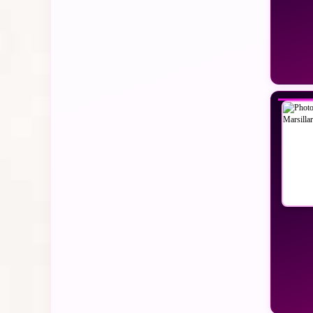
VO
VO