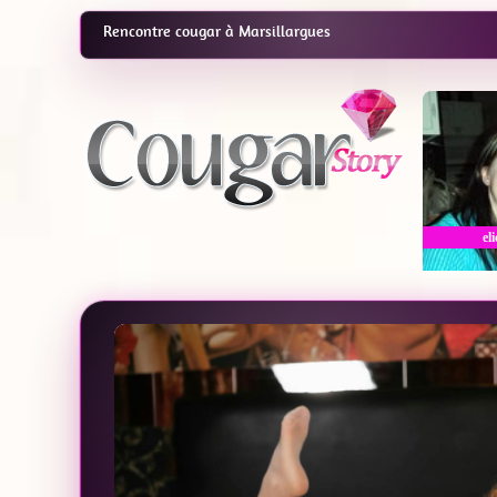
Rencontre cougar à Marsillargues
eli