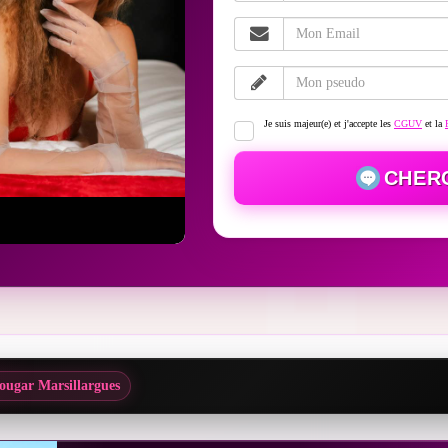
Je suis majeur(e) et j'accepte les
CGUV
et la
CHER
ougar Marsillargues