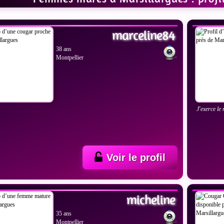
IR LES PHOTOS
VOIR
marceline84
38 ans
Montpellier
J'exerce le
Voir le profil
IR LES PHOTOS
VOIR
micheline
35 ans
Montpellier