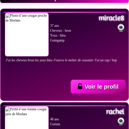
VOIR LES PHOTOS
miracle8
37 ans
Cheveux : brun
Yeux : bleu
Guingamp
J'ai les cheveux brun les yeux bleu J'exerce le métier de cuisinier J'ai un cap / bep
Voir le profil
VOIR LES PHOTOS
rachel
48 ans
Guénin