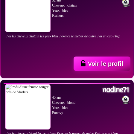
32 ans
Cheveux : châtain
Yeux : bleu
Kerhors
J'ai les cheveux châtain les yeux bleu J'exerce le métier de autre J'ai un cap / bep
Voir le profil
VOIR LES PHOTOS
nadine71
45 ans
Cheveux : blond
Yeux : bleu
Pontivy
J'ai les cheveux blond les yeux bleu J'exerce le métier de autre J'ai un cap / bep