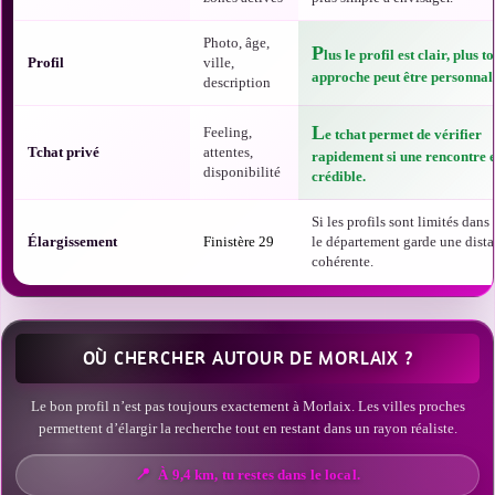
Photo, âge,
P
lus le profil est clair, plus t
Profil
ville,
approche peut être personnali
description
L
Feeling,
e tchat permet de vérifier
Tchat privé
attentes,
rapidement si une rencontre e
disponibilité
crédible.
Si les profils sont limités dans t
Élargissement
Finistère 29
le département garde une dist
cohérente.
OÙ CHERCHER AUTOUR DE MORLAIX ?
Le bon profil n’est pas toujours exactement à Morlaix. Les villes proches
permettent d’élargir la recherche tout en restant dans un rayon réaliste.
À 9,4 km, tu restes dans le local.