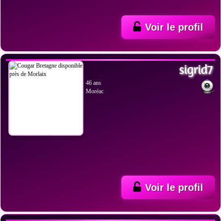
Voir le profil
VOIR LES PHOTOS
sigrid7
46 ans
Moréac
Voir le profil
VOIR LES PHOTOS