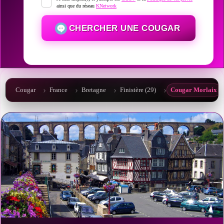
ainsi que du réseau
KNetwork
CHERCHER UNE COUGAR
Cougar
France
Bretagne
Finistère (29)
Cougar Morlaix