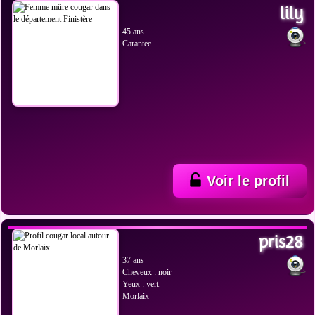
lily
45 ans
Carantec
Voir le profil
VOIR LES PHOTOS
pris28
37 ans
Cheveux : noir
Yeux : vert
Morlaix