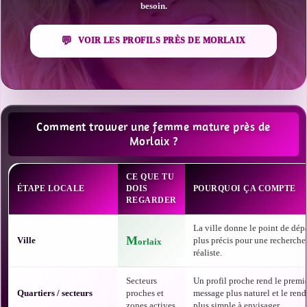
besoin.
VOIR LES PROFILS PRÈS DE MORLAIX
Comment trouver une femme mature près de
Morlaix ?
CE QUE TU
ÉTAPE LOCALE
DOIS
POURQUOI ÇA COMPTE
REGARDER
La ville donne le point de dépa
M
Ville
plus précis pour une recherche
orlaix
réaliste.
Secteurs
Un profil proche rend le premi
Quartiers / secteurs
proches et
message plus naturel et le ren
zones actives
plus simple à envisager.