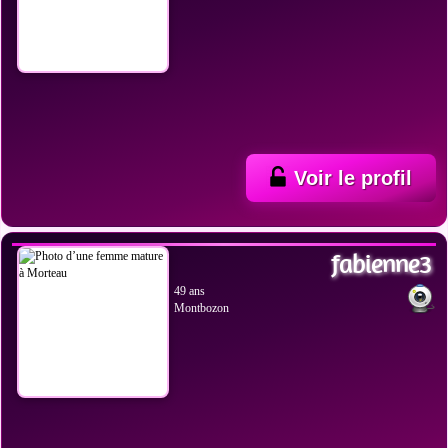
Voir le profil
VOIR LES PHOTOS
fabienne3
49 ans
Montbozon