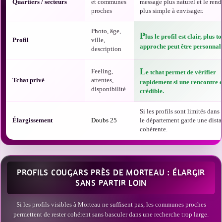
Quartiers / secteurs
et communes
message plus naturel et le ren
proches
plus simple à envisager.
Photo, âge,
P
lus le profil est clair, plus t
Profil
ville,
approche peut être personnali
description
L
Feeling,
e tchat permet de vérifier
Tchat privé
attentes,
rapidement si une rencontre e
disponibilité
crédible.
Si les profils sont limités dans t
Élargissement
Doubs 25
le département garde une dist
cohérente.
PROFILS COUGARS PRÈS DE MORTEAU : ÉLARGIR
SANS PARTIR LOIN
Si les profils visibles à Morteau ne suffisent pas, les communes proches
permettent de rester cohérent sans basculer dans une recherche trop large.