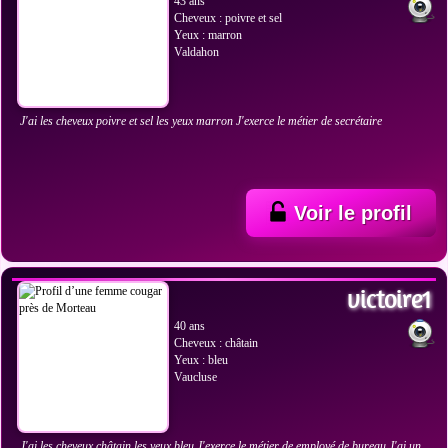
43 ans
Cheveux : poivre et sel
Yeux : marron
Valdahon
J'ai les cheveux poivre et sel les yeux marron J'exerce le métier de secrétaire
Voir le profil
VOIR LES PHOTOS
victoire1
40 ans
Cheveux : châtain
Yeux : bleu
Vaucluse
J'ai les cheveux châtain les yeux bleu J'exerce le métier de employé de bureau J'ai un