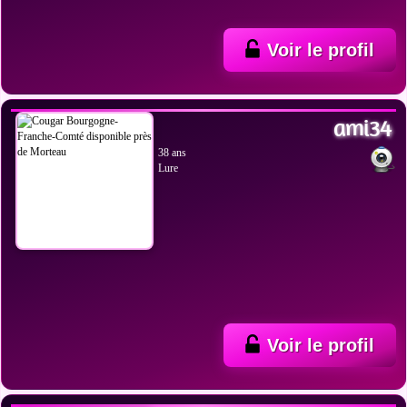
Voir le profil
VOIR LES PHOTOS
ami34
38 ans
Lure
Voir le profil
VOIR LES PHOTOS