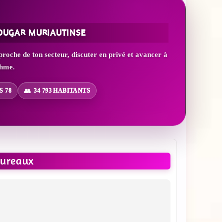
COUGAR MURIAUTINSE
che de ton secteur, discuter en privé et avancer à
thme.
S 78
34 793 HABITANTS
ureaux