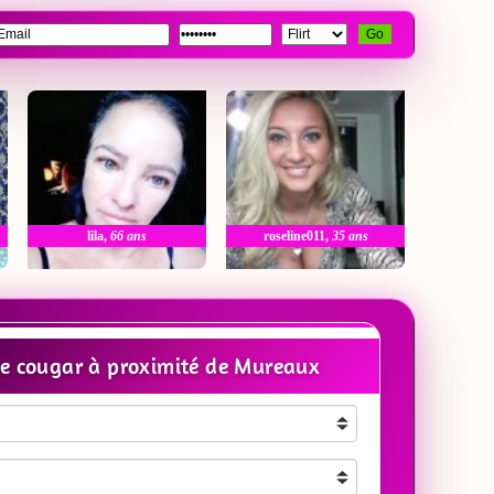
Go
lila
,
66 ans
roseline011
,
35 ans
e cougar à proximité de Mureaux