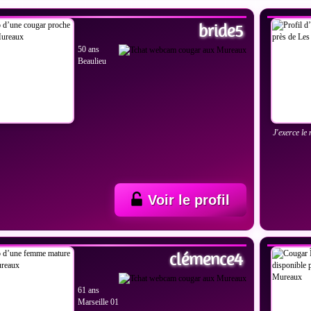
bride5
50 ans
Beaulieu
J'exerce le
Voir le profil
IR LES PHOTOS
VOIR
clémence4
61 ans
Marseille 01