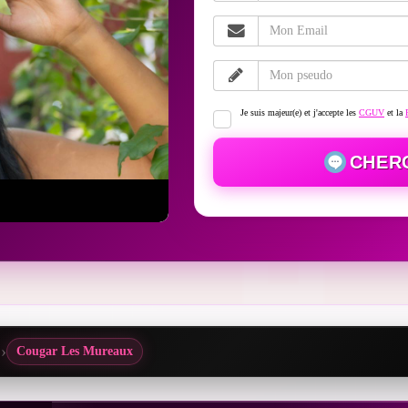
Je suis majeur(e) et j'accepte les
CGUV
et la
CHER
Cougar Les Mureaux