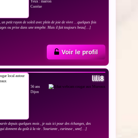
Yeux : marron
Corrèze
 un petit rayon de soleil avec plein de joie de vivre …quelques fois
ages ou prise dans une tempête. Mais il fait toujours beau[…]
Voir le profil
 LES PHOTOS
lili8
56 ans
Dijon
parée depuis quelques mois , je suis ici pour des échanges, des
qui donnent du goût à la vie . Souriante , curieuse , une[…]