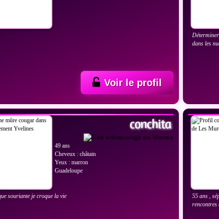
Déterminer,
dans les nu
Voir le profil
IR LES PHOTOS
VOIR
conchita
49 ans
Cheveux : châtain
Yeux : marron
Guadeloupe
e souriante je croque la vie
55 ans , sé
rencontres 