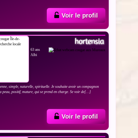
Voir le profil
 LES PHOTOS
hortensia
63 ans
Albi
enne, simple, naturelle, spirituelle. Je souhaite avoir un compagnon
a peau, positif, mature, qui se prend en charge. Se voir de[…]
Voir le profil
 LES PHOTOS