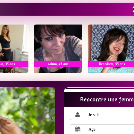
sia
,
35 ans
salma
,
41 ans
Benedicte
,
55 ans
Rencontre une femm