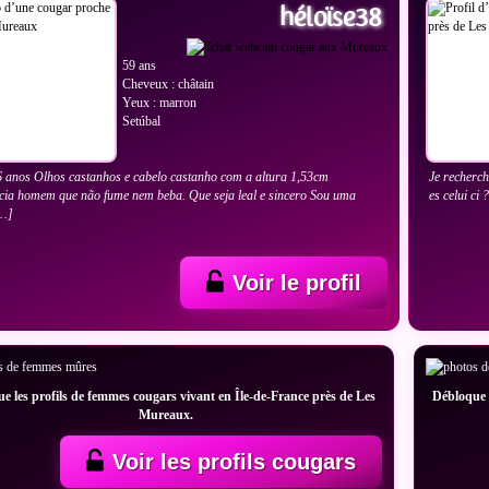
héloïse38
59 ans
Cheveux : châtain
Yeux : marron
Setúbal
 anos Olhos castanhos e cabelo castanho com a altura 1,53cm
Je recherch
cia homem que não fume nem beba. Que seja leal e sincero Sou uma
es celui ci 
[…]
Voir le profil
e les profils de femmes cougars vivant en Île-de-France près de Les
Débloque l
Mureaux.
Voir les profils cougars