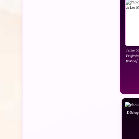
Tenho 56
Preferên
pessoa
Débloqu