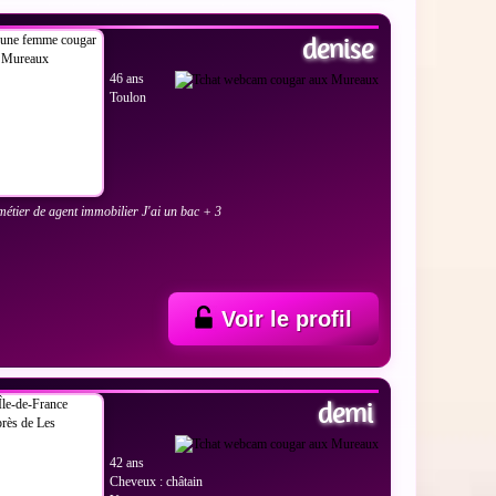
denise
46 ans
Toulon
 métier de agent immobilier J'ai un bac + 3
Voir le profil
 LES PHOTOS
demi
42 ans
Cheveux : châtain