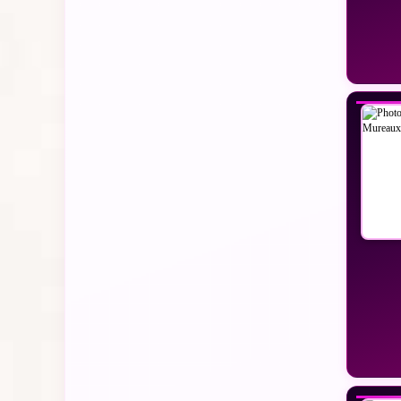
VO
VO