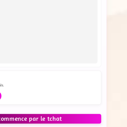
hat
ès.
 commence par le tchat
 LES PHOTOS