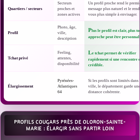
Secteurs
Un profil proche rend le premi
Quartiers / secteurs
proches et
message plus naturel et le rend
zones actives
vous plus simple à envisager.
Photo, âge,
P
lus le profil est clair, plus t
Profil
ville,
approche peut être personnali
description
L
Feeling,
e tchat permet de vérifier
Tchat privé
attentes,
rapidement si une rencontre e
disponibilité
crédible.
Pyrénées-
Si les profils sont limités dans 
Élargissement
Atlantiques
ville, le département garde un
64
distance cohérente.
PROFILS COUGARS PRÈS DE OLORON-SAINTE-
MARIE : ÉLARGIR SANS PARTIR LOIN