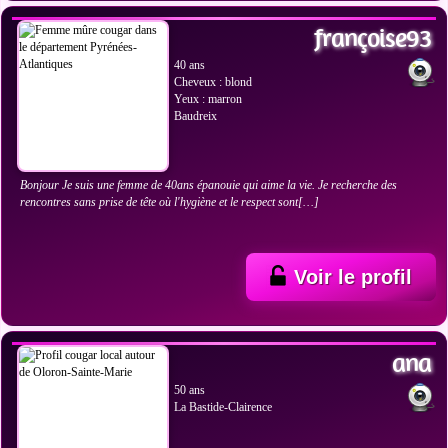
VOIR LES PHOTOS
françoise93
40 ans
Cheveux : blond
Yeux : marron
Baudreix
Bonjour Je suis une femme de 40ans épanouie qui aime la vie. Je recherche des
rencontres sans prise de tête où l'hygiène et le respect sont[…]
Voir le profil
VOIR LES PHOTOS
ana
50 ans
La Bastide-Clairence