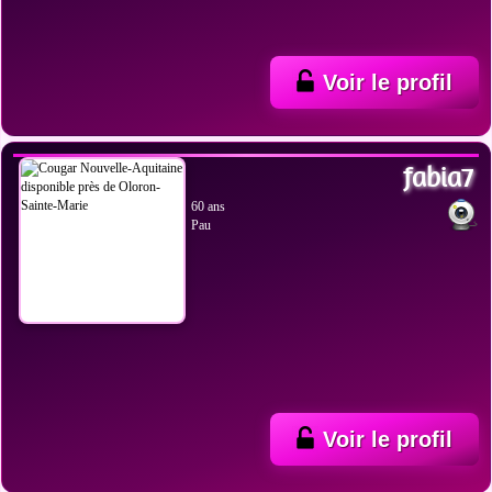
Voir le profil
VOIR LES PHOTOS
fabia7
60 ans
Pau
Voir le profil