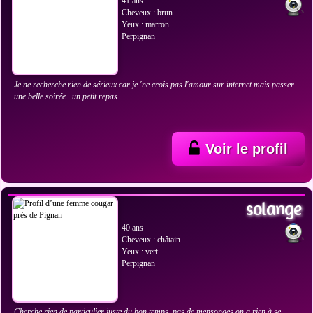
41 ans
Cheveux : brun
Yeux : marron
Perpignan
Je ne recherche rien de sérieux car je 'ne crois pas l'amour sur internet mais passer
une belle soirée...un petit repas...
Voir le profil
VOIR LES PHOTOS
solange
40 ans
Cheveux : châtain
Yeux : vert
Perpignan
Cherche rien de particulier juste du bon temps, pas de mensonges on a rien à se