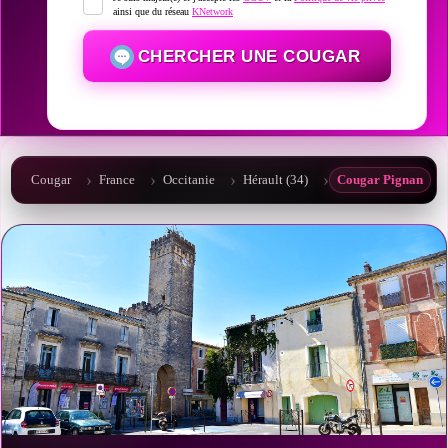
ainsi que du réseau
KNetwork
CHERCHER UNE COUGAR
Cougar
France
Occitanie
Hérault (34)
Cougar Pignan