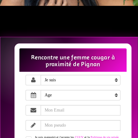
Rencontre une femme cougar à
proximité de Pignan
Je suis majeur(e) et j'accepte les
CGUV
et la
Politique de vie privée