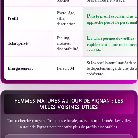
proches
plus simple à envisager.
Photo, âge,
P
lus le profil est clair, plus t
Profil
ville,
approche peut être personnali
description
L
Feeling,
e tchat permet de vérifier
Tchat privé
attentes,
rapidement si une rencontre e
disponibilité
crédible.
Si les profils sont limités dans t
Élargissement
Hérault 34
le département garde une dist
cohérente.
FEMMES MATURES AUTOUR DE PIGNAN : LES
VILLES VOISINES UTILES
Une recherche cougar efficace reste locale, mais pas trop fermée. Les villes
autour de Pignan peuvent offrir plus de profils disponibles.