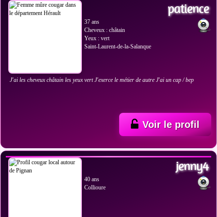
patience
37 ans
Cheveux : châtain
Yeux : vert
Saint-Laurent-de-la-Salanque
J'ai les cheveux châtain les yeux vert J'exerce le métier de autre J'ai un cap / bep
Voir le profil
VOIR LES PHOTOS
jenny4
40 ans
Collioure