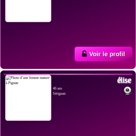
Voir le profil
VOIR LES PHOTOS
élise
46 ans
Sérignan