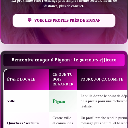
La proximité rend l’échange plus simple : même secteur, moins de
distance, plus de concret.
VOIR LES PROFILS PRÈS DE PIGNAN
Rencontre cougar à Pignan : le parcours efficace
CE QUE TU
ÉTAPE LOCALE
DOIS
POURQUOI ÇA COMPTE
REGARDER
La ville donne le point de dépa
P
Ville
plus précis pour une recherche
ignan
réaliste.
Centre-ville
Un profil proche rend le premi
Quartiers / secteurs
et communes
message plus naturel et le ren