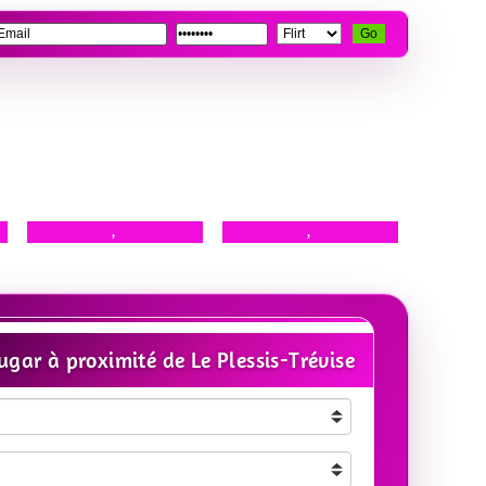
Go
,
,
gar à proximité de Le Plessis-Trévise