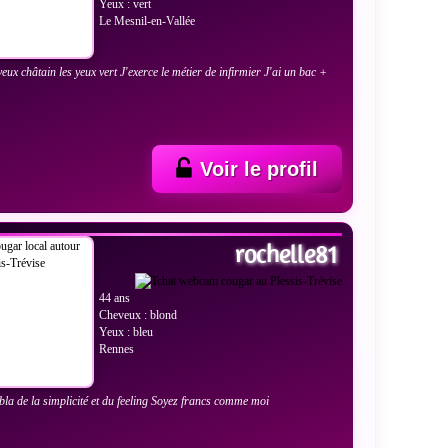
Yeux : vert
Le Mesnil-en-Vallée
veux châtain les yeux vert J'exerce le métier de infirmier J'ai un bac +
Voir le profil
 LES PHOTOS
rochelle81
44 ans
Cheveux : blond
Yeux : bleu
Rennes
bla de la simplicité et du feeling Soyez francs comme moi