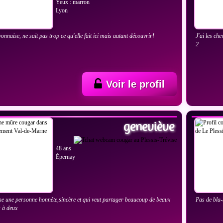
Yeux : marron
Lyon
onnaise, ne sait pas trop ce qu'elle fait ici mais autant découvrir!
J'ai les che
2
Voir le profil
IR LES PHOTOS
VOIR
geneviève
48 ans
Épernay
he une personne honnête,sincère et qui veut partager beaucoup de beaux
Pas de bla-
 à deux