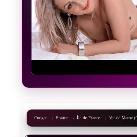
Cougar
France
Île-de-France
Val-de-Marne (