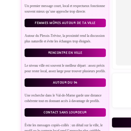
Un premier message court, local et respectueux fonctionne
souvent mieux qu’une approche trop directe.
FEMMES MÛRES AUTOUR DE TA VILLE
Autour du Plessis-Trévise, la proximité rend la discussion
plus naturelle et évite les échanges trop éloignés.
RENCONTRE EN VILLE
Le niveau ville est souvent le meilleur départ : assez précis
pour rester local, assez large pour trouver plusieurs profils.
AUTOUR DU 94
Une recherche dans le Val-de-Marne garde une distance
cohérente tout en donnant accès à davantage de profils.
CONTACT SANS LOURDEUR
Évite les messages copiés-collés : un détail sur la ville, le
VO
profil ou le contexte local rend l’approche plus crédible.