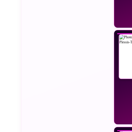
VO
VO