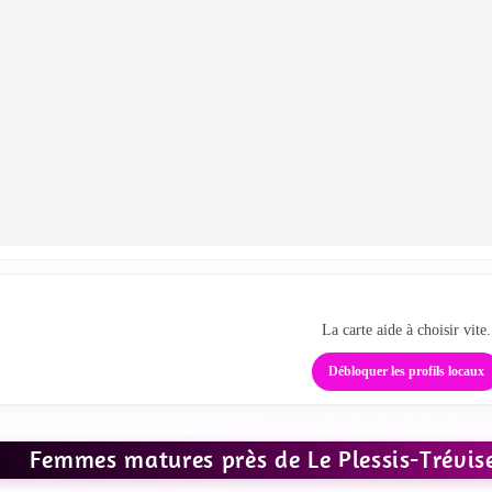
Passe de la carte au tc
La carte aide à choisir vite.
Débloquer les profils locaux
Femmes matures près de Le Plessis-Trévise :
IR LES PHOTOS
VOIR