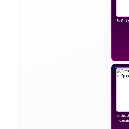
Hello, Ly
VO
Je cherc
moments