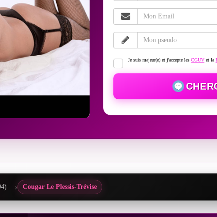
Je suis majeur(e) et j'accepte les
CGUV
et la
CHER
94)
Cougar Le Plessis-Trévise