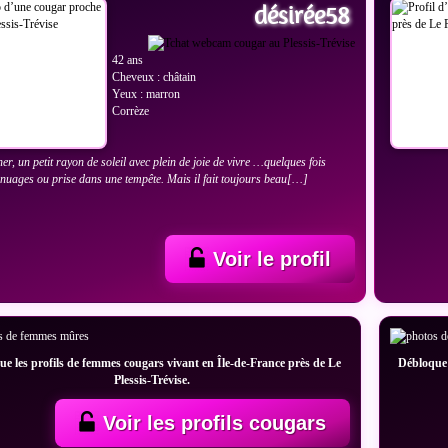
désirée58
42 ans
Cheveux : châtain
Yeux : marron
Corrèze
er, un petit rayon de soleil avec plein de joie de vivre …quelques fois
 nuages ou prise dans une tempête. Mais il fait toujours beau[…]
Voir le profil
e les profils de femmes cougars vivant en Île-de-France près de Le
Débloque 
Plessis-Trévise.
Voir les profils cougars