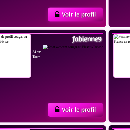
Voir le profil
IR LES PHOTOS
VOIR
fabienne9
34 ans
Tours
Voir le profil
IR LES PHOTOS
VOIR