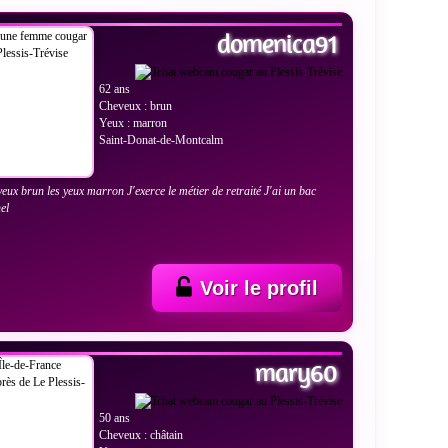
domenica91
62 ans
Cheveux : brun
Yeux : marron
Saint-Donat-de-Montcalm
eveux brun les yeux marron J'exerce le métier de retraité J'ai un bac
el
Voir le profil
 LES PHOTOS
mary60
50 ans
Cheveux : châtain