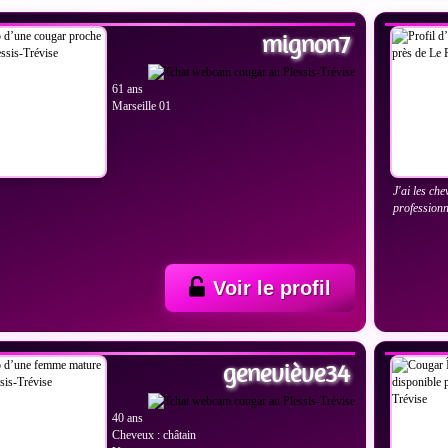
mignon7
61 ans
Marseille 01
J'ai les ch
professionn
Voir le profil
IR LES PHOTOS
VOIR
geneviève34
40 ans
Cheveux : châtain