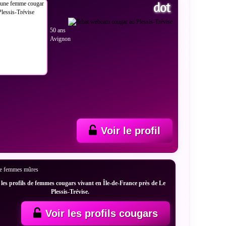
dot
50 ans
Avignon
Voir le profil
les profils de femmes cougars vivant en Île-de-France près de Le
Plessis-Trévise.
Voir les profils cougars