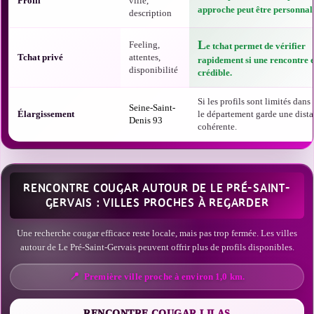
Profil
ville,
approche peut être personnali
description
L
Feeling,
e tchat permet de vérifier
Tchat privé
attentes,
rapidement si une rencontre e
disponibilité
crédible.
Si les profils sont limités dans t
Seine-Saint-
Élargissement
le département garde une dist
Denis 93
cohérente.
RENCONTRE COUGAR AUTOUR DE LE PRÉ-SAINT-
GERVAIS : VILLES PROCHES À REGARDER
Une recherche cougar efficace reste locale, mais pas trop fermée. Les villes
autour de Le Pré-Saint-Gervais peuvent offrir plus de profils disponibles.
Première ville proche à environ 1,0 km.
RENCONTRE COUGAR LILAS