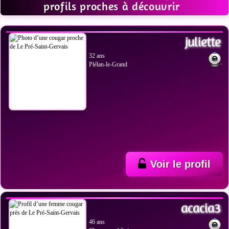
profils proches à découvrir
VOIR LES PHOTOS
juliette
32 ans
Plélan-le-Grand
Voir le profil
VOIR LES PHOTOS
acacia3
46 ans