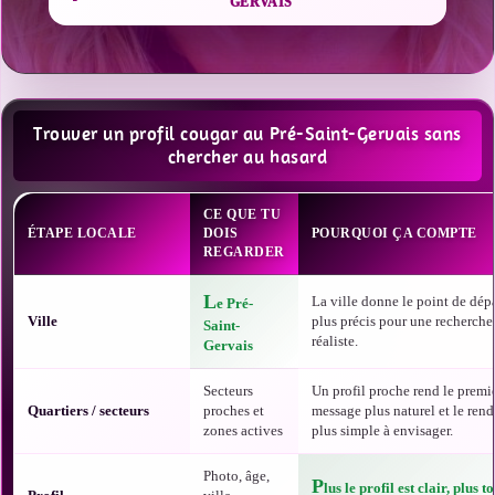
GERVAIS
Trouver un profil cougar au Pré-Saint-Gervais sans
chercher au hasard
CE QUE TU
ÉTAPE LOCALE
DOIS
POURQUOI ÇA COMPTE
REGARDER
L
La ville donne le point de dépa
e Pré-
Ville
plus précis pour une recherche
Saint-
réaliste.
Gervais
Secteurs
Un profil proche rend le premi
Quartiers / secteurs
proches et
message plus naturel et le ren
zones actives
plus simple à envisager.
Photo, âge,
P
lus le profil est clair, plus t