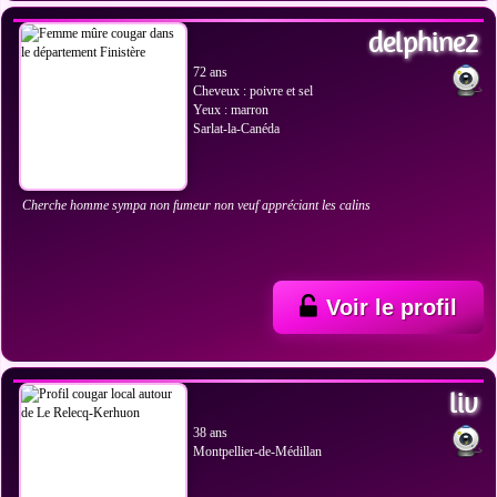
delphine2
72 ans
Cheveux : poivre et sel
Yeux : marron
Sarlat-la-Canéda
Cherche homme sympa non fumeur non veuf appréciant les calins
Voir le profil
VOIR LES PHOTOS
liv
38 ans
Montpellier-de-Médillan