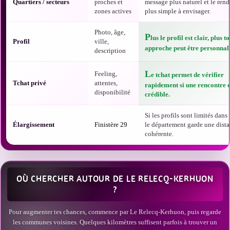
Quartiers / secteurs
proches et
message plus naturel et le ren
zones actives
plus simple à envisager.
Photo, âge,
P
lus le profil est clair, plus t
Profil
ville,
approche peut être personnali
description
L
Feeling,
e tchat permet de vérifier
Tchat privé
attentes,
rapidement si une rencontre e
disponibilité
crédible.
Si les profils sont limités dans t
Élargissement
Finistère 29
le département garde une dist
cohérente.
OÙ CHERCHER AUTOUR DE LE RELECQ-KERHUON
?
Pour augmenter tes chances, commence par Le Relecq-Kerhuon, puis regarde
les communes voisines. Quelques kilomètres suffisent parfois à trouver un