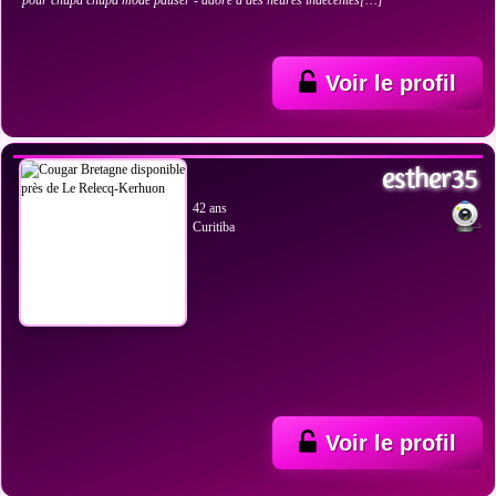
pour chupa chupa mode pauser - adore a des heures indecentes[…]
Voir le profil
VOIR LES PHOTOS
esther35
42 ans
Curitiba
Voir le profil
VOIR LES PHOTOS