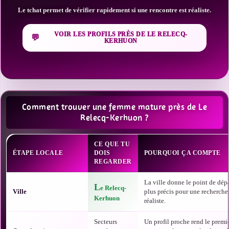
Le tchat permet de vérifier rapidement si une rencontre est réaliste.
VOIR LES PROFILS PRÈS DE LE RELECQ-
KERHUON
Comment trouver une femme mature près de Le
Relecq-Kerhuon ?
CE QUE TU
ÉTAPE LOCALE
DOIS
POURQUOI ÇA COMPTE
REGARDER
La ville donne le point de dépa
L
e Relecq-
Ville
plus précis pour une recherche
Kerhuon
réaliste.
Secteurs
Un profil proche rend le premi