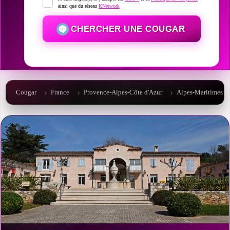
ainsi que du réseau
KNetwork
CHERCHER UNE COUGAR
Cougar
France
Provence-Alpes-Côte d'Azur
Alpes-Maritimes (0