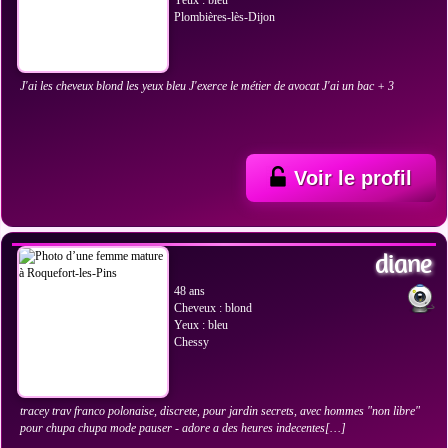
Yeux : bleu
Plombières-lès-Dijon
J'ai les cheveux blond les yeux bleu J'exerce le métier de avocat J'ai un bac + 3
Voir le profil
VOIR LES PHOTOS
diane
48 ans
Cheveux : blond
Yeux : bleu
Chessy
tracey trav franco polonaise, discrete, pour jardin secrets, avec hommes "non libre"
pour chupa chupa mode pauser - adore a des heures indecentes[…]