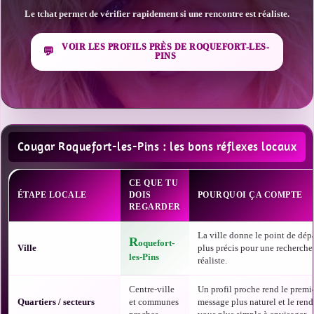
Le tchat permet de vérifier rapidement si une rencontre est réaliste.
VOIR LES PROFILS PRÈS DE ROQUEFORT-LES-
PINS
Cougar Roquefort-les-Pins : les bons réflexes locaux
CE QUE TU
ÉTAPE LOCALE
DOIS
POURQUOI ÇA COMPTE
REGARDER
La ville donne le point de dépa
R
oquefort-
Ville
plus précis pour une recherche
les-Pins
réaliste.
Centre-ville
Un profil proche rend le premi
Quartiers / secteurs
et communes
message plus naturel et le rend