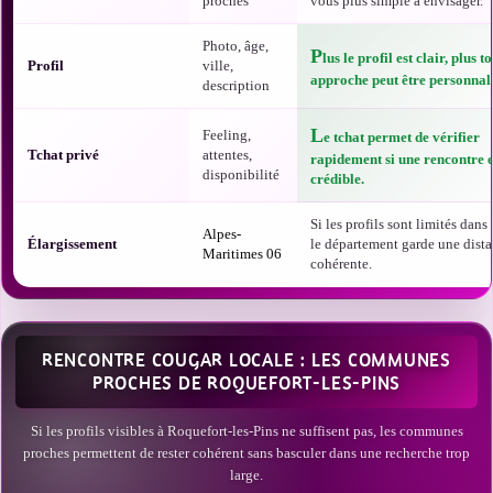
proches
vous plus simple à envisager.
Photo, âge,
P
lus le profil est clair, plus t
Profil
ville,
approche peut être personnali
description
L
Feeling,
e tchat permet de vérifier
Tchat privé
attentes,
rapidement si une rencontre e
disponibilité
crédible.
Si les profils sont limités dans t
Alpes-
Élargissement
le département garde une dist
Maritimes 06
cohérente.
RENCONTRE COUGAR LOCALE : LES COMMUNES
PROCHES DE ROQUEFORT-LES-PINS
Si les profils visibles à Roquefort-les-Pins ne suffisent pas, les communes
proches permettent de rester cohérent sans basculer dans une recherche trop
large.