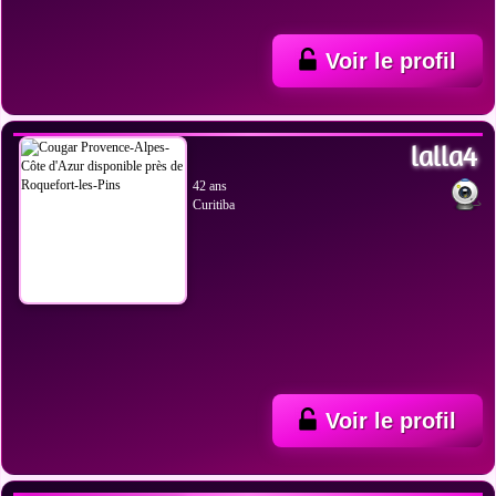
Voir le profil
VOIR LES PHOTOS
lalla4
42 ans
Curitiba
Voir le profil
VOIR LES PHOTOS