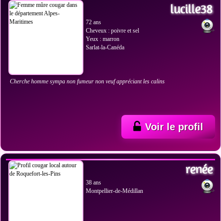
lucille38
72 ans
Cheveux : poivre et sel
Yeux : marron
Sarlat-la-Canéda
Cherche homme sympa non fumeur non veuf appréciant les calins
Voir le profil
VOIR LES PHOTOS
renée
38 ans
Montpellier-de-Médillan