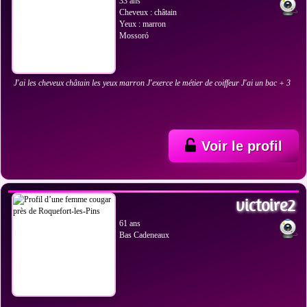
33 ans
Cheveux : châtain
Yeux : marron
Mossoró
J'ai les cheveux châtain les yeux marron J'exerce le métier de coiffeur J'ai un bac + 3
Voir le profil
VOIR LES PHOTOS
victoire2
61 ans
Bas Cadeneaux