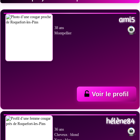
VOIR LES PHOTOS
ami5
38 ans
Montpellier
Voir le profil
VOIR LES PHOTOS
hélène84
36 ans
Cheveux : blond