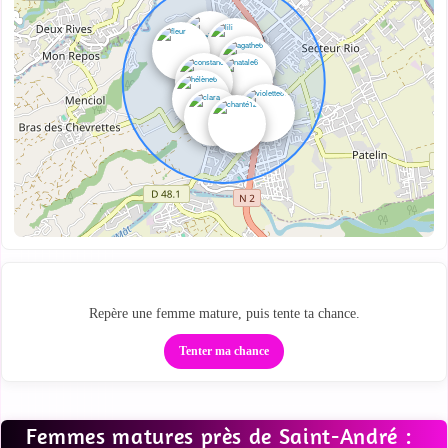
Des profils proches sur la carte
Repère une femme mature, puis tente ta chance.
Tenter ma chance
Femmes matures près de Saint-André :