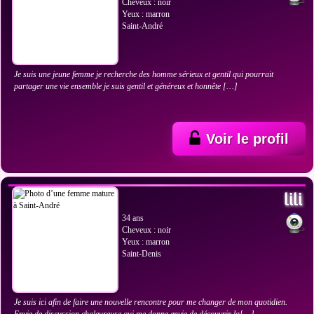
Cheveux : noir
Yeux : marron
Saint-André
Je suis une jeune femme je recherche des homme sérieux et gentil qui pourrait
partager une vie ensemble je suis gentil et généreux et honnête […]
Voir le profil
VOIR LES PHOTOS
lili
34 ans
Cheveux : noir
Yeux : marron
Saint-Denis
Je suis ici afin de faire une nouvelle rencontre pour me changer de mon quotidien.