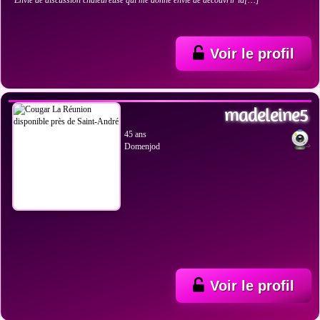
Envie de discussion chaleureuse qui me donne envie de découvrir la[…]
Voir le profil
VOIR LES PHOTOS
madeleine5
45 ans
Domenjod
Voir le profil
VOIR LES PHOTOS