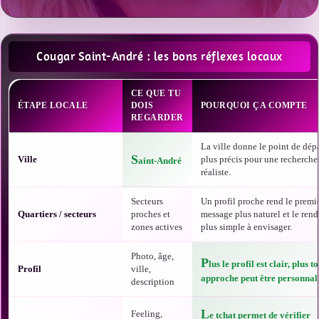
Cougar Saint-André : les bons réflexes locaux
CE QUE TU
ÉTAPE LOCALE
DOIS
POURQUOI ÇA COMPTE
REGARDER
La ville donne le point de dépa
S
Ville
plus précis pour une recherche
aint-André
réaliste.
Secteurs
Un profil proche rend le premi
Quartiers / secteurs
proches et
message plus naturel et le ren
zones actives
plus simple à envisager.
Photo, âge,
P
lus le profil est clair, plus t
Profil
ville,
approche peut être personnali
description
L
Feeling,
e tchat permet de vérifier