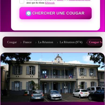
ainsi que du réseau
KNetwork
CHERCHER UNE COUGAR
Cougar
France
La Réunion
La Réunion (974)
Cougar Sai