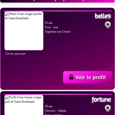
VOIR LES PHOTOS
belle9
35 ans
Yeux : noir
Argenton-sur-Creuse
J'ai les yeux noir
Voir le profil
VOIR LES PHOTOS
fortune
38 ans
Cheveux : châtain