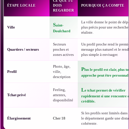
CE QUE TU
ÉTAPE LOCALE
DOIS
POURQUOI ÇA COMPTE
REGARDER
La ville donne le point de dépa
S
aint-
Ville
plus précis pour une recherche
Doulchard
réaliste.
Secteurs
Un profil proche rend le premi
Quartiers / secteurs
proches et
message plus naturel et le ren
zones actives
plus simple à envisager.
Photo, âge,
P
lus le profil est clair, plus t
Profil
ville,
approche peut être personnali
description
L
Feeling,
e tchat permet de vérifier
Tchat privé
attentes,
rapidement si une rencontre e
disponibilité
crédible.
Si les profils sont limités dans t
Élargissement
Cher 18
le département garde une dist
cohérente.