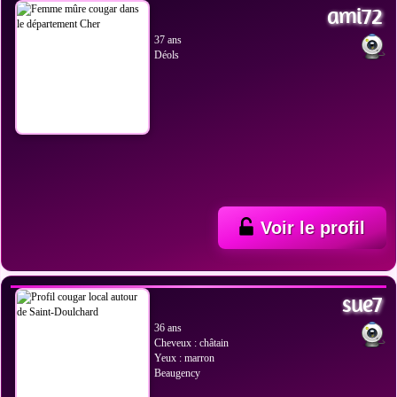
ami72
37 ans
Déols
Voir le profil
VOIR LES PHOTOS
sue7
36 ans
Cheveux : châtain
Yeux : marron
Beaugency