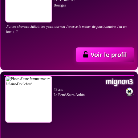
Yeux : marron
Bourges
J'ai les cheveux châtain les yeux marron J'exerce le métier de fonctionnaire J'ai un
bac + 2
Voir le profil
VOIR LES PHOTOS
mignon3
42 ans
La Ferté-Saint-Aubin