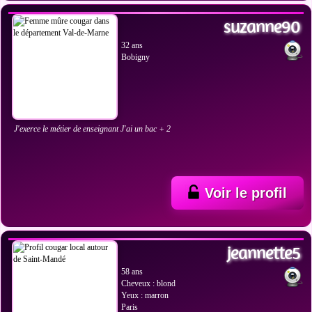
suzanne90
32 ans
Bobigny
J'exerce le métier de enseignant J'ai un bac + 2
Voir le profil
VOIR LES PHOTOS
jeannette5
58 ans
Cheveux : blond
Yeux : marron
Paris