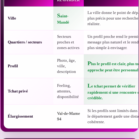
REGARDER
La ville donne le point de dépa
S
aint-
Ville
plus précis pour une recherche
Mandé
réaliste.
Secteurs
Un profil proche rend le premi
Quartiers / secteurs
proches et
message plus naturel et le ren
zones actives
plus simple à envisager.
Photo, âge,
P
lus le profil est clair, plus t
Profil
ville,
approche peut être personnali
description
L
Feeling,
e tchat permet de vérifier
Tchat privé
attentes,
rapidement si une rencontre e
disponibilité
crédible.
Si les profils sont limités dans t
Val-de-Marne
Élargissement
le département garde une dist
94
cohérente.