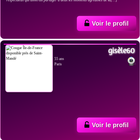
respectueux qui aimerait partager à deux les moments agréables de la[…]
Voir le profil
VOIR LES PHOTOS
gisèle60
55 ans
Paris
Voir le profil
VOIR LES PHOTOS