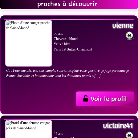
proches à découvrir
VOIR LES PHOTOS
vienne
56 ans
Cheveux : blond
Yeux : bleu
Paris 19 Buttes-Chaumont
Cc . Pour me décrire, suis simple, souriante,généreuse, positive, je juge personne je
écoute. Sociable, et battante dans tout les domaines privés et[…]
Voir le profil
VOIR LES PHOTOS
victoire41
54 ans