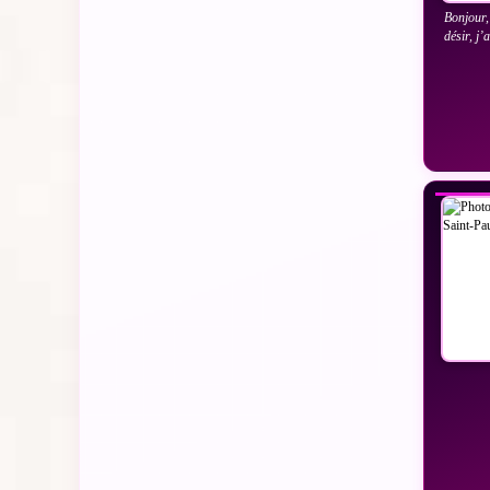
Bonjour,
désir, j’
VO