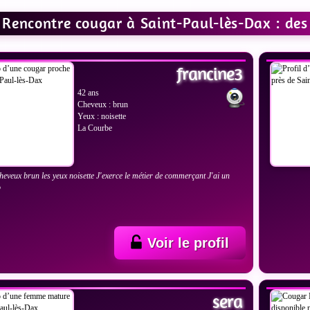
Rencontre cougar à Saint-Paul-lès-Dax : des 
IR LES PHOTOS
VOIR
francine3
42 ans
Cheveux : brun
Yeux : noisette
La Courbe
 cheveux brun les yeux noisette J'exerce le métier de commerçant J'ai un
p
Voir le profil
IR LES PHOTOS
VOIR
sera