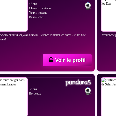
42 ans
Cheveux : châtain
Yeux : noisette
Belin-Béliet
cheveux châtain les yeux noisette J'exerce le métier de autre J'ai un bac
Recherche p
onnel
Voir le profil
IR LES PHOTOS
VOIR
pandora5
32 ans
Bordeaux