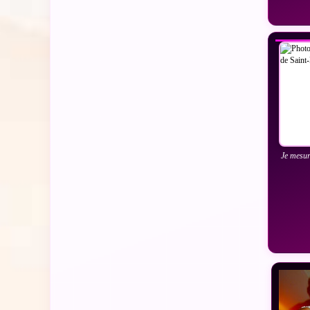
VO
Je mesu