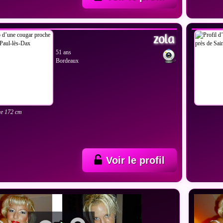
IR LES PHOTOS
VOIR
zola
51 ans
Bordeaux
re 172 cm
Voir le profil