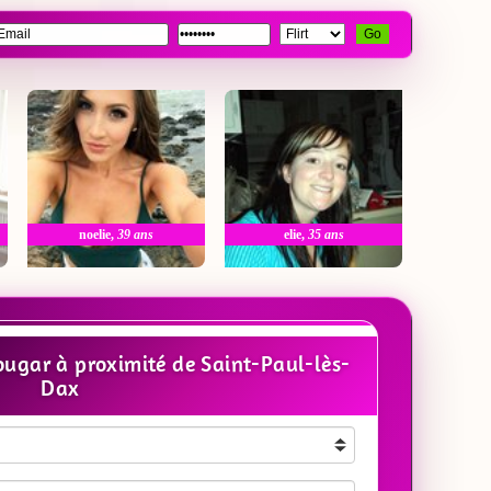
Go
noelie
,
39 ans
elie
,
35 ans
ugar à proximité de Saint-Paul-lès-
Dax