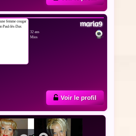
 LES PHOTOS
maria9
32 ans
Mios
Voir le profil