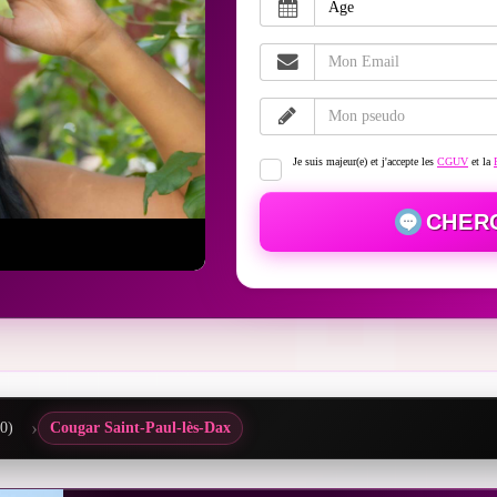
Je suis majeur(e) et j'accepte les
CGUV
et la
CHER
0)
Cougar Saint-Paul-lès-Dax