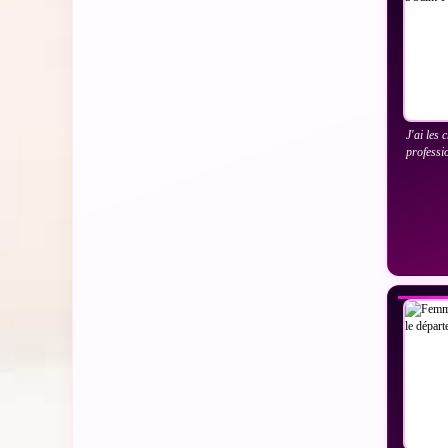
J'ai les 
professi
VO