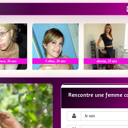
ouce
,
36 ans
Celine
,
36 ans
alessia
,
35 ans
Rencontre une femme co