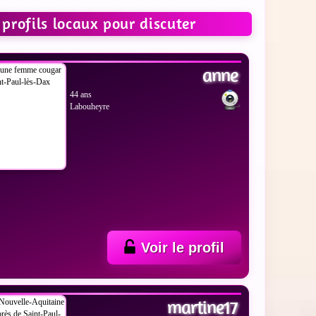
profils locaux pour discuter
 LES PHOTOS
anne
44 ans
Labouheyre
Voir le profil
 LES PHOTOS
martine17