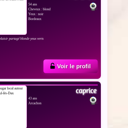
54 ans
Cheveux : blond
Yeux : noir
Bordeaux
laisir partagé blonde yeux verts
Voir le profil
 LES PHOTOS
caprice
43 ans
Arcachon