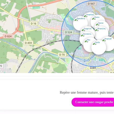
Ta zone cougar local
Repère une femme mature, puis tente 
Contacter une cougar proche