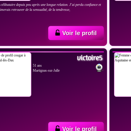
 célibataire depuis peu après une longue relation. J’ai perdu confiance et
aimerais retrouver de la sensualité, de la tendresse,
Voir le profil
IR LES PHOTOS
VOIR
victoire5
51 ans
Martignas-sur-Jalle
Voir le profil