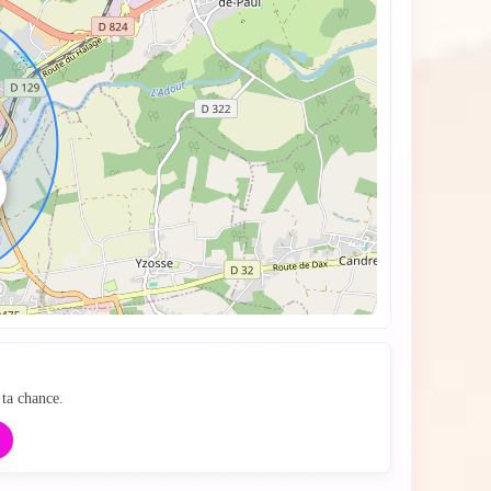
e
ta chance.