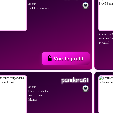
31 ans
Le Clos Langlois
Femme de 80
semaine En 
gym[…]
Voir le profil
IR LES PHOTOS
VOIR
pandora61
54 ans
Cheveux : châtain
Yeux : bleu
Maincy