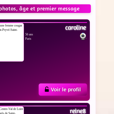
photos, âge et premier message
 LES PHOTOS
caroline
56 ans
Paris
Voir le profil
 LES PHOTOS
reine8