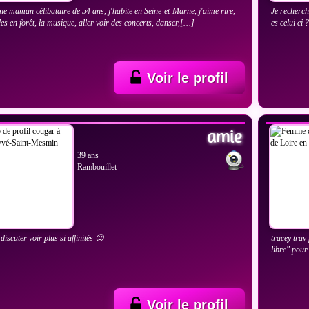
une maman célibataire de 54 ans, j'habite en Seine-et-Marne, j'aime rire,
Je recherch
des en forêt, la musique, aller voir des concerts, danser,[…]
es celui ci 
Voir le profil
IR LES PHOTOS
VOIR
amie
39 ans
Rambouillet
discuter voir plus si affinités 😉
tracey trav
libre" pou
Voir le profil