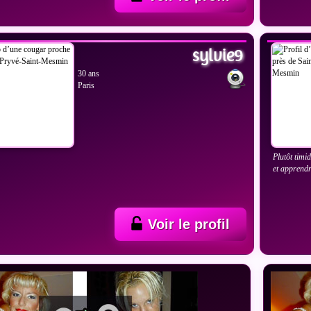
IR LES PHOTOS
VOIR
sylvie9
30 ans
Paris
Plutôt timi
et apprendr
Voir le profil