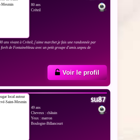
80 ans
Créteil
 ans vivant à Créteil, j'aime marcher,je fais une randonnée par
forêt de Fontainebleau avec un petit groupe d'amis.unpeu de
Voir le profil
 LES PHOTOS
su87
49 ans
Cheveux : châtain
Yeux : marron
Boulogne-Billancourt