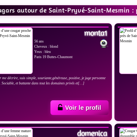
gars autour de Saint-Pryvé-Saint-Mesmin : 
IR LES PHOTOS
VOIR
monta1
56 ans
Cheveux : blond
Yeux : bleu
Paris 19 Buttes-Chaumont
r me décrire, suis simple, souriante,généreuse, positive, je juge personne
e. Sociable, et battante dans tout les domaines privés et[…]
Voir le profil
IR LES PHOTOS
VOIR
domenica