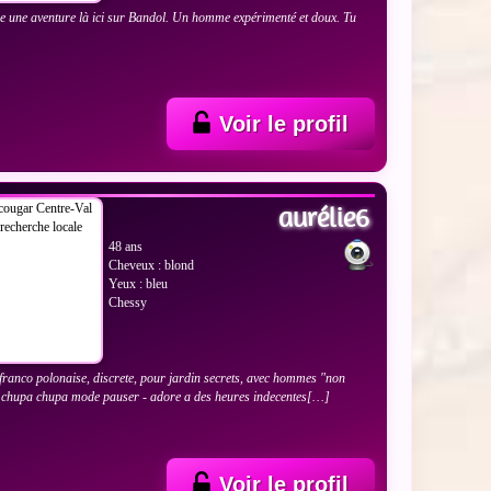
e une aventure là ici sur Bandol. Un homme expérimenté et doux. Tu
?
Voir le profil
 LES PHOTOS
aurélie6
48 ans
Cheveux : blond
Yeux : bleu
Chessy
 franco polonaise, discrete, pour jardin secrets, avec hommes "non
r chupa chupa mode pauser - adore a des heures indecentes[…]
Voir le profil