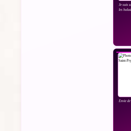
Je suis 
les bala
VO
Envie de 