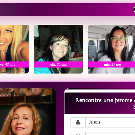
ve
,
43 ans
elie
,
35 ans
mia
,
47 ans
Rencontre une femme c