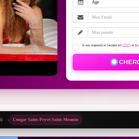
Je suis majeur(e) et j'accepte les
CGUV
et la
CHER
5)
Cougar Saint-Pryvé-Saint-Mesmin