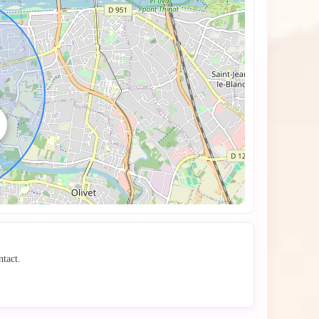
 carte
ntact.