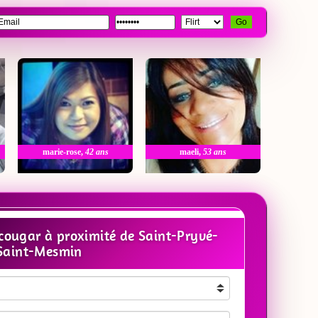
Go
marie-rose
,
42 ans
maeli
,
53 ans
ougar à proximité de Saint-Pryvé-
Saint-Mesmin