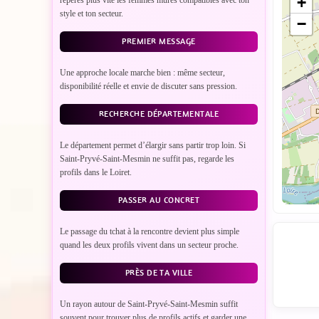
+
repères plus vite les femmes mûres compatibles avec ton
style et ton secteur.
−
PREMIER MESSAGE
Une approche locale marche bien : même secteur,
disponibilité réelle et envie de discuter sans pression.
RECHERCHE DÉPARTEMENTALE
Le département permet d’élargir sans partir trop loin. Si
Saint-Pryvé-Saint-Mesmin ne suffit pas, regarde les
profils dans le Loiret.
PASSER AU CONCRET
Le passage du tchat à la rencontre devient plus simple
quand les deux profils vivent dans un secteur proche.
PRÈS DE TA VILLE
Un rayon autour de Saint-Pryvé-Saint-Mesmin suffit
souvent pour trouver plus de profils actifs et garder une