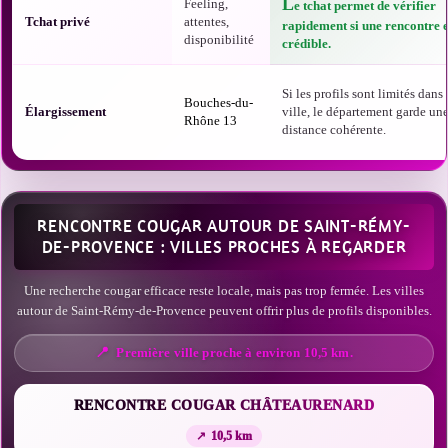
L
Feeling,
e tchat permet de vérifier
Tchat privé
attentes,
rapidement si une rencontre e
disponibilité
crédible.
Si les profils sont limités dans 
Bouches-du-
Élargissement
ville, le département garde un
Rhône 13
distance cohérente.
RENCONTRE COUGAR AUTOUR DE SAINT-RÉMY-
DE-PROVENCE : VILLES PROCHES À REGARDER
Une recherche cougar efficace reste locale, mais pas trop fermée. Les villes
autour de Saint-Rémy-de-Provence peuvent offrir plus de profils disponibles.
Première ville proche à environ 10,5 km.
RENCONTRE COUGAR CHÂTEAURENARD
10,5 km