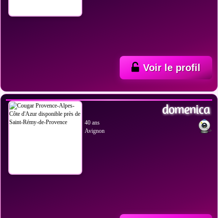
Voir le profil
VOIR LES PHOTOS
domenica
40 ans
Avignon