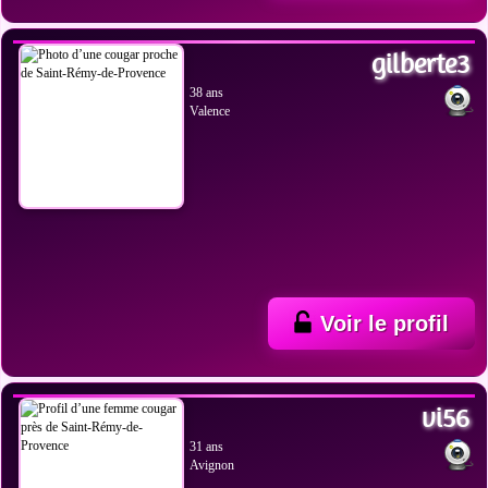
VOIR LES PHOTOS
gilberte3
38 ans
Valence
Voir le profil
VOIR LES PHOTOS
vi56
31 ans
Avignon