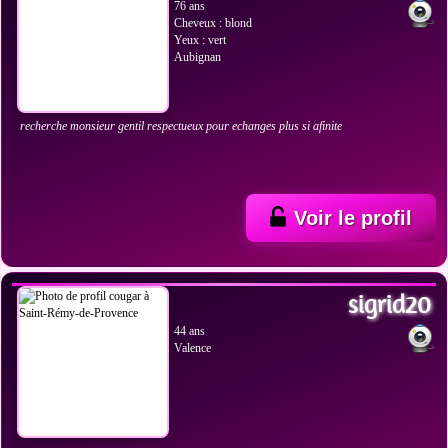
76 ans
Cheveux : blond
Yeux : vert
Aubignan
recherche monsieur gentil respectueux pour echanges plus si afinite
Voir le profil
VOIR LES PHOTOS
sigrid20
44 ans
Valence