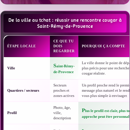
De la ville au tchat : réussir une rencontre cougar à
Saint-Rémy-de-Provence
CE QUE TU
ÉTAPE LOCALE
DOIS
POURQUOI ÇA COMPTE
REGARDER
La ville donne le point de dépa
S
aint-Rémy-
Ville
plus précis pour une recherche
de-Provence
cougar réaliste.
Secteurs
Un profil proche rend le premi
Quartiers / secteurs
proches et
message plus naturel et le rend
zones actives
vous plus simple à envisager.
Photo, âge,
P
lus le profil est clair, plus t
Profil
ville,
approche peut être personnali
description