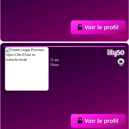
Voir le profil
VOIR LES PHOTOS
lily50
31 ans
Nîmes
Voir le profil