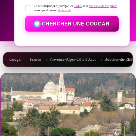
Je suis majeur(e) et j'accepte les
CGUV
et la
Politique de vie privée
ainsi que du réseau
KNetwork
CHERCHER UNE COUGAR
Cougar
France
Provence-Alpes-Côte d'Azur
Bouches-du-Rhône