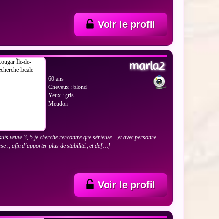
Voir le profil
 LES PHOTOS
maria2
60 ans
Cheveux : blond
Yeux : gris
Meudon
suis veuve 3, 5 je cherche rencontre que sérieuse ..,et avec personne
se ., afin d’apporter plus de stabilité., et de[…]
Voir le profil
 LES PHOTOS