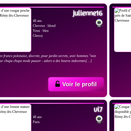
VOIR
julienne16
48 ans
Cheveux : blond
Yeux : bleu
Chessy
rav franco polonaise, discrete, pour jardin secrets, avec hommes "non
our chupa chupa mode pauser - adore a des heures indecentes[…]
Voir le profil
IR LES PHOTOS
VOIR
vi7
48 ans
Paris