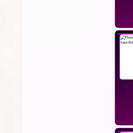
VO
VO