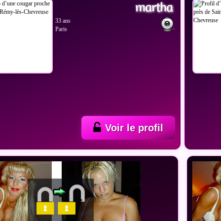
martha
33 ans
Paris
Voir le profil