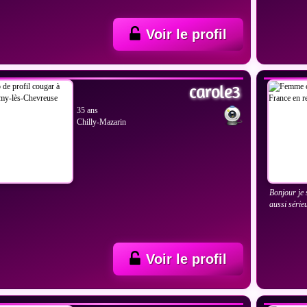
Voir le profil
IR LES PHOTOS
VOIR
carole3
35 ans
Chilly-Mazarin
Bonjour je 
aussi sérieu
Voir le profil
IR LES PHOTOS
VOIR