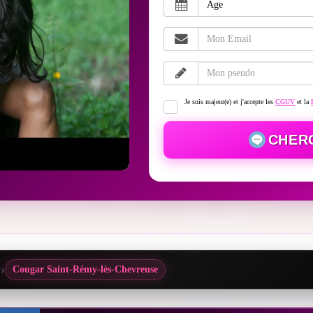
Je suis majeur(e) et j'accepte les
CGUV
et la
CHER
Cougar Saint-Rémy-lès-Chevreuse