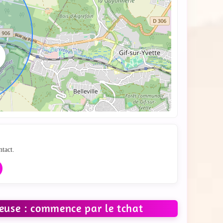
hat
ntact.
euse : commence par le tchat