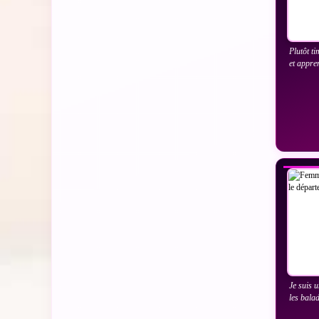
Plutôt t
et appre
VO
Je suis 
les bala