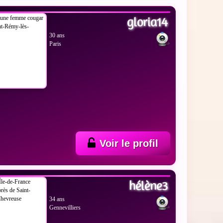
 LES PHOTOS
gloria14
30 ans
Paris
Voir le profil
 LES PHOTOS
hélène3
34 ans
Gennevilliers