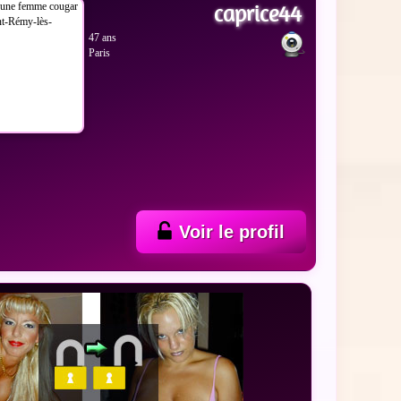
caprice44
47 ans
Paris
Voir le profil