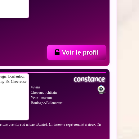
Voir le profil
 LES PHOTOS
constance
49 ans
Cheveux : châtain
Yeux : marron
Boulogne-Billancourt
e une aventure là ici sur Bandol. Un homme expérimenté et doux. Tu
?