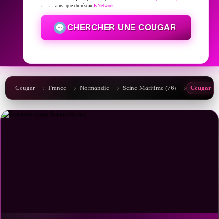
ainsi que du réseau
KNetwork
CHERCHER UNE COUGAR
Cougar
France
Normandie
Seine-Maritime (76)
Cougar Sa