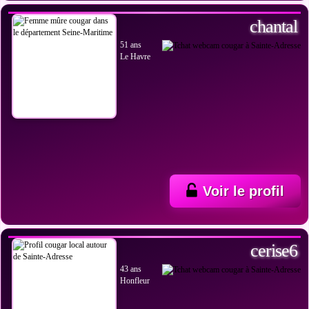
chantal
51 ans
Le Havre
Voir le profil
VOIR LES PHOTOS
cerise6
43 ans
Honfleur