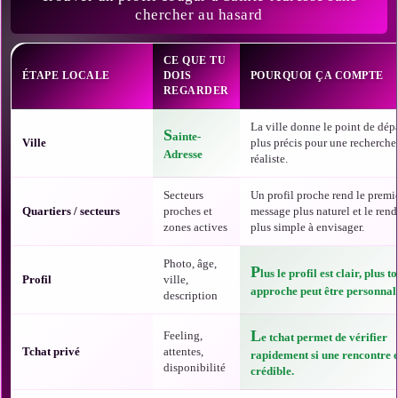
chercher au hasard
CE QUE TU
ÉTAPE LOCALE
DOIS
POURQUOI ÇA COMPTE
REGARDER
La ville donne le point de dépa
S
ainte-
Ville
plus précis pour une recherche
Adresse
réaliste.
Secteurs
Un profil proche rend le premi
Quartiers / secteurs
proches et
message plus naturel et le ren
zones actives
plus simple à envisager.
Photo, âge,
P
lus le profil est clair, plus t
Profil
ville,
approche peut être personnali
description
L
Feeling,
e tchat permet de vérifier
Tchat privé
attentes,
rapidement si une rencontre e
disponibilité
crédible.