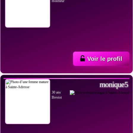
Honfleur
Voir le profil
VOIR LES PHOTOS
monique5
30 ans
Brestot