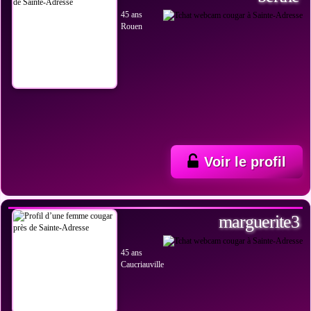
45 ans
Rouen
Voir le profil
VOIR LES PHOTOS
marguerite3
45 ans
Caucriauville