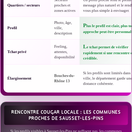
Quartiers / secteurs
proches et
message plus naturel et le rend
zones actives
vous plus simple à envisager.
Photo, âge,
P
lus le profil est clair, plus t
Profil
ville,
approche peut être personnali
description
L
Feeling,
e tchat permet de vérifier
Tchat privé
attentes,
rapidement si une rencontre e
disponibilité
crédible.
Si les profils sont limités dans 
Bouches-du-
Élargissement
ville, le département garde un
Rhône 13
distance cohérente.
RENCONTRE COUGAR LOCALE : LES COMMUNES
PROCHES DE SAUSSET-LES-PINS
Si les profils visibles à Sausset-les-Pins ne suffisent pas, les communes