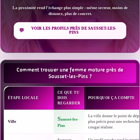
La proximité rend l’échange plus simple : même secteur, moins de
distance, plus de concret.
VOIR LES PROFILS PRÈS DE SAUSSET-LES-
PINS
Comment trouver une femme mature près de
Sausset-les-Pins ?
CE QUE TU
ÉTAPE LOCALE
DOIS
POURQUOI ÇA COMPTE
REGARDER
La ville donne le point de dépa
S
ausset-les-
Ville
plus précis pour une recherche
Pins
cougar réaliste.
Secteurs
Un profil proche rend le premi