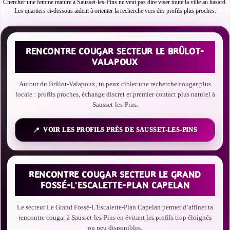
Chercher une femme mature à Sausset-les-Pins ne veut pas dire viser toute la ville au hasard.
Les quartiers ci-dessous aident à orienter la recherche vers des profils plus proches.
RENCONTRE COUGAR SECTEUR LE BRÛLOT-
VALAPOUX
Autour du Brûlot-Valapoux, tu peux cibler une recherche cougar plus
locale : profils proches, échange discret et premier contact plus naturel à
Sausset-les-Pins.
VOIR LES PROFILS PRÈS DE SAUSSET-LES-PINS
RENCONTRE COUGAR SECTEUR LE GRAND
FOSSÉ-L'ESCALETTE-PLAN CAPELAN
Le secteur Le Grand Fossé-L'Escalette-Plan Capelan permet d’affiner ta
rencontre cougar à Sausset-les-Pins en évitant les profils trop éloignés
ou peu disponibles.