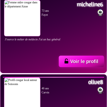
micheline6
73 ans
Fayet
J'exerce le métier de médecin J'ai un bac général
Voir le profil
VOIR LES PHOTOS
olive8
46 ans
Carvin