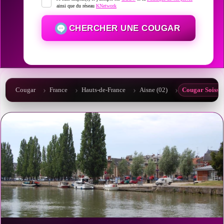
ainsi que du réseau
KNetwork
CHERCHER UNE COUGAR
Cougar
France
Hauts-de-France
Aisne (02)
Cougar Soisso