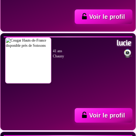
Voir le profil
VOIR LES PHOTOS
lucie
41 ans
Chauny
Voir le profil
VOIR LES PHOTOS