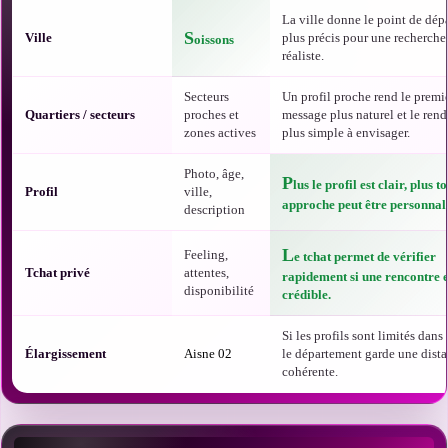
La ville donne le point de dépa
S
Ville
plus précis pour une recherche
oissons
réaliste.
Secteurs
Un profil proche rend le premi
Quartiers / secteurs
proches et
message plus naturel et le ren
zones actives
plus simple à envisager.
Photo, âge,
P
lus le profil est clair, plus t
Profil
ville,
approche peut être personnali
description
L
Feeling,
e tchat permet de vérifier
Tchat privé
attentes,
rapidement si une rencontre e
disponibilité
crédible.
Si les profils sont limités dans t
Élargissement
Aisne 02
le département garde une dist
cohérente.