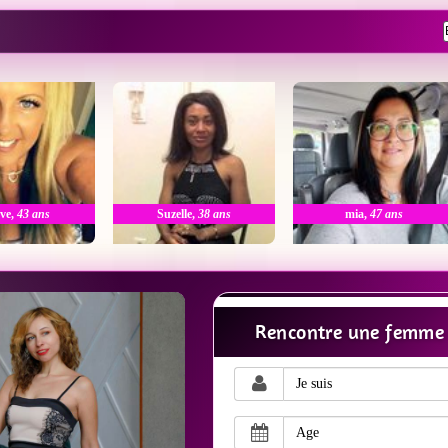
ve
,
43 ans
Suzelle
,
38 ans
mia
,
47 ans
Rencontre une femme 