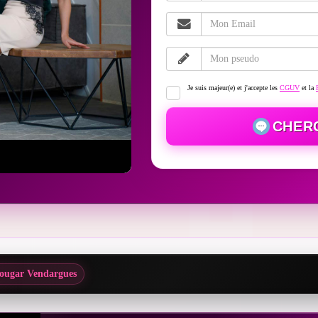
Je suis majeur(e) et j'accepte les
CGUV
et la
CHER
ougar Vendargues