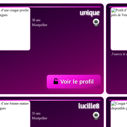
unique
38 ans
Montpellier
J'exerce le
Voir le profil
IR LES PHOTOS
VOIR
lucille8
35 ans
Montpellier