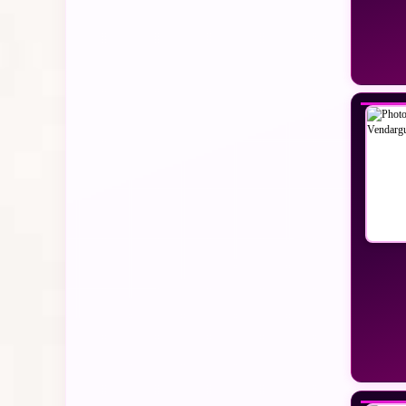
VO
VO