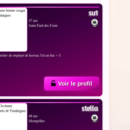
su1
47 ans
Saint-Paul-des-Fonts
 métier de employé de bureau J'ai un bac + 5
Voir le profil
 LES PHOTOS
stella
48 ans
Montpellier