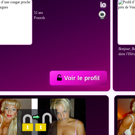
io
52 ans
Pouzols
Bonjour, Bo
dans l'Hér
Voir le profil