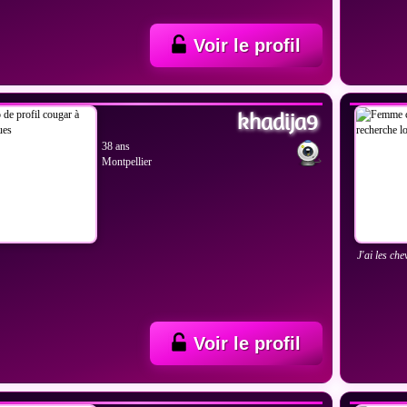
Voir le profil
IR LES PHOTOS
VOIR
khadija9
38 ans
Montpellier
J'ai les che
Voir le profil
IR LES PHOTOS
VOIR