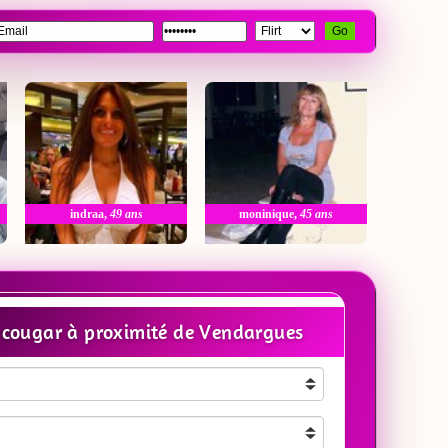
Go
indraa
,
49 ans
moninique
,
45 ans
cougar à proximité de Vendargues