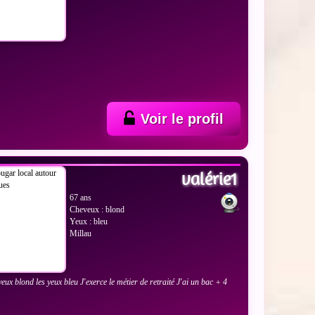
Voir le profil
 LES PHOTOS
valérie1
67 ans
Cheveux : blond
Yeux : bleu
Millau
veux blond les yeux bleu J'exerce le métier de retraité J'ai un bac + 4