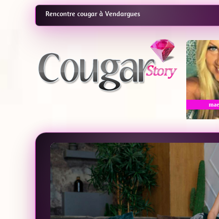
Rencontre cougar à Vendargues
mae