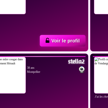
Voir le profil
IR LES PHOTOS
VOIR
stella2
38 ans
Montpellier
J'ai les che