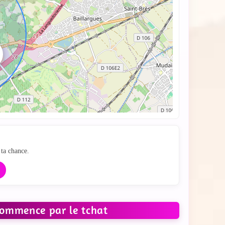
e
ta chance.
commence par le tchat
 LES PHOTOS