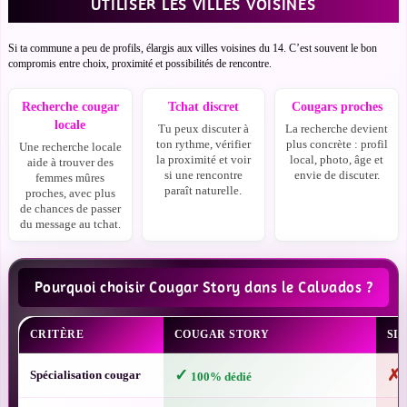
UTILISER LES VILLES VOISINES
Si ta commune a peu de profils, élargis aux villes voisines du 14. C’est souvent le bon
compromis entre choix, proximité et possibilités de rencontre.
Recherche cougar
Tchat discret
Cougars proches
locale
Tu peux discuter à
La recherche devient
ton rythme, vérifier
plus concrète : profil
Une recherche locale
la proximité et voir
local, photo, âge et
aide à trouver des
si une rencontre
envie de discuter.
femmes mûres
paraît naturelle.
proches, avec plus
de chances de passer
du message au tchat.
Pourquoi choisir Cougar Story dans le Calvados ?
CRITÈRE
COUGAR STORY
SI
✓
✗
Spécialisation cougar
100% dédié
P