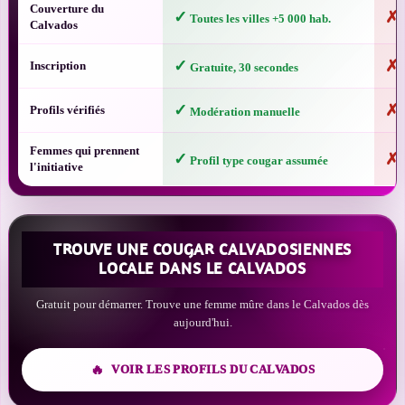
Couverture du
✓
✗
Toutes les villes +5 000 hab.
G
Calvados
✓
✗
Inscription
Gratuite, 30 secondes
A
✓
✗
Profils vérifiés
Modération manuelle
B
Femmes qui prennent
✓
✗
Profil type cougar assumée
R
l'initiative
TROUVE UNE COUGAR CALVADOSIENNES
LOCALE DANS LE CALVADOS
Gratuit pour démarrer. Trouve une femme mûre dans le Calvados dès
aujourd'hui.
VOIR LES PROFILS DU CALVADOS