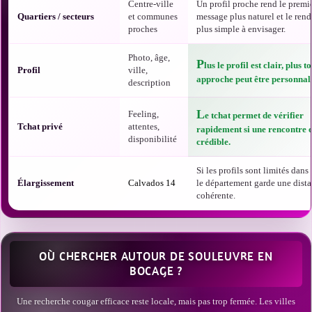
Centre-ville
Un profil proche rend le premi
Quartiers / secteurs
et communes
message plus naturel et le ren
proches
plus simple à envisager.
Photo, âge,
P
lus le profil est clair, plus t
Profil
ville,
approche peut être personnali
description
L
Feeling,
e tchat permet de vérifier
Tchat privé
attentes,
rapidement si une rencontre e
disponibilité
crédible.
Si les profils sont limités dans t
Élargissement
Calvados 14
le département garde une dist
cohérente.
OÙ CHERCHER AUTOUR DE SOULEUVRE EN
BOCAGE ?
Une recherche cougar efficace reste locale, mais pas trop fermée. Les villes