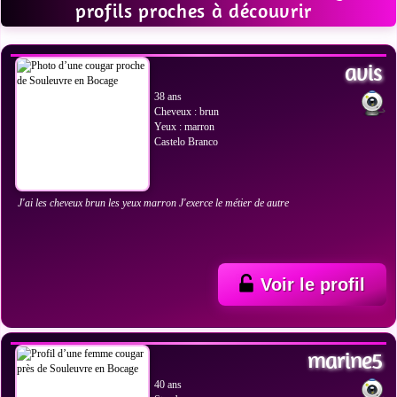
profils proches à découvrir
VOIR LES PHOTOS
avis
38 ans
Cheveux : brun
Yeux : marron
Castelo Branco
J'ai les cheveux brun les yeux marron J'exerce le métier de autre
Voir le profil
VOIR LES PHOTOS
marine5
40 ans