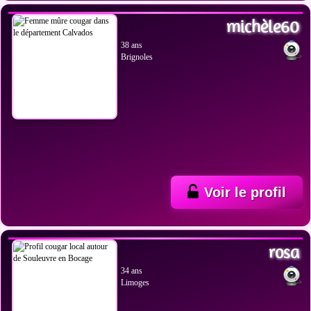
michèle60
38 ans
Brignoles
Voir le profil
VOIR LES PHOTOS
rosa
34 ans
Limoges