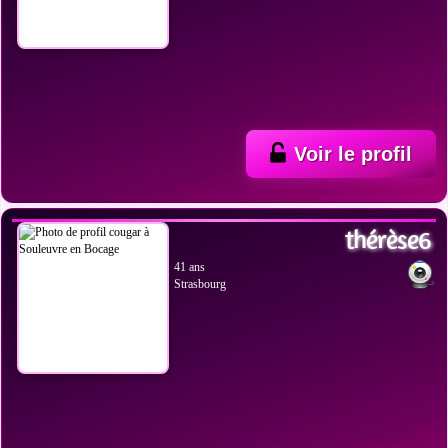
Voir le profil
VOIR LES PHOTOS
thérèse6
41 ans
Strasbourg