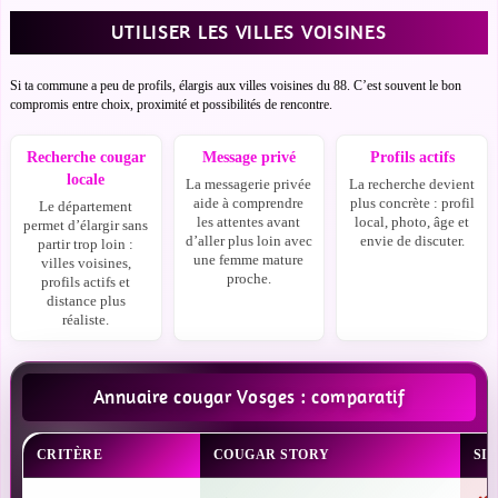
UTILISER LES VILLES VOISINES
Si ta commune a peu de profils, élargis aux villes voisines du 88. C’est souvent le bon
compromis entre choix, proximité et possibilités de rencontre.
Recherche cougar
Message privé
Profils actifs
locale
La messagerie privée
La recherche devient
aide à comprendre
plus concrète : profil
Le département
les attentes avant
local, photo, âge et
permet d’élargir sans
d’aller plus loin avec
envie de discuter.
partir trop loin :
une femme mature
villes voisines,
proche.
profils actifs et
distance plus
réaliste.
Annuaire cougar Vosges : comparatif
CRITÈRE
COUGAR STORY
SI