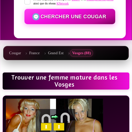
ainsi que du réseau
KNetwork
CHERCHER UNE COUGAR
Cougar
France
Grand Est
Vosges (88)
Trouver une femme mature dans les
Vosges