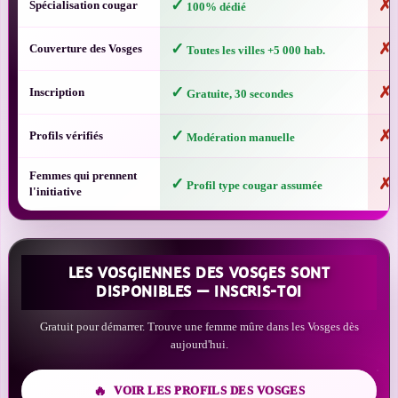
✓
✗
Spécialisation cougar
100% dédié
P
✓
✗
Couverture des Vosges
Toutes les villes +5 000 hab.
G
✓
✗
Inscription
Gratuite, 30 secondes
A
✓
✗
Profils vérifiés
Modération manuelle
B
Femmes qui prennent
✓
✗
Profil type cougar assumée
R
l'initiative
LES VOSGIENNES DES VOSGES SONT
DISPONIBLES — INSCRIS-TOI
Gratuit pour démarrer. Trouve une femme mûre dans les Vosges dès
aujourd'hui.
VOIR LES PROFILS DES VOSGES