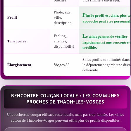
proches
plus simple à envisager.
Photo, âge,
P
lus le profil est clair, plus t
Profil
ville,
approche peut être personnali
description
L
Feeling,
e tchat permet de vérifier
Tchat privé
attentes,
rapidement si une rencontre e
disponibilité
crédible.
Si les profils sont limités dans t
Élargissement
Vosges 88
le département garde une dist
cohérente.
RENCONTRE COUGAR LOCALE : LES COMMUNES
PROCHES DE THAON-LES-VOSGES
Une recherche cougar efficace reste locale, mais pas trop fermée. Les villes
autour de Thaon-les-Vosges peuvent offrir plus de profils disponibles.