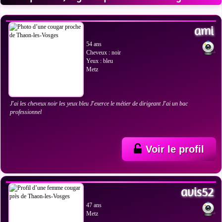
VOIR LES PHOTOS
ami
54 ans
Cheveux : noir
Yeux : bleu
Metz
J'ai les cheveux noir les yeux bleu J'exerce le métier de dirigeant J'ai un bac
professionnel
Voir le profil
VOIR LES PHOTOS
avis52
47 ans
Metz