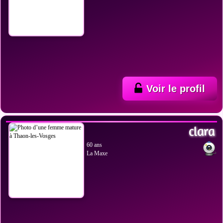
Voir le profil
VOIR LES PHOTOS
clara
60 ans
La Maxe