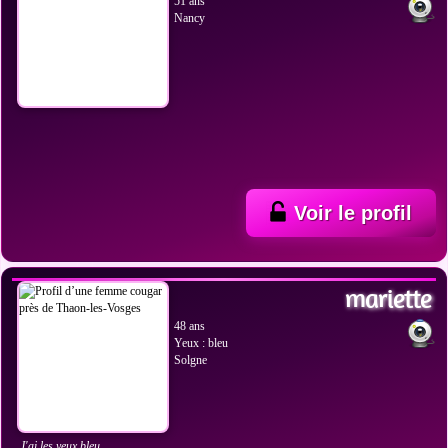
51 ans
Nancy
Voir le profil
VOIR LES PHOTOS
mariette
48 ans
Yeux : bleu
Solgne
J'ai les yeux bleu