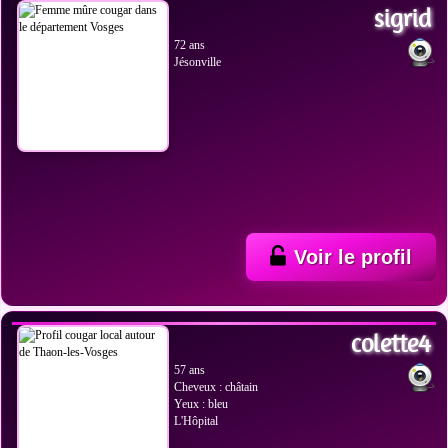
sigrid
72 ans
Jésonville
Voir le profil
VOIR LES PHOTOS
colette4
57 ans
Cheveux : châtain
Yeux : bleu
L'Hôpital