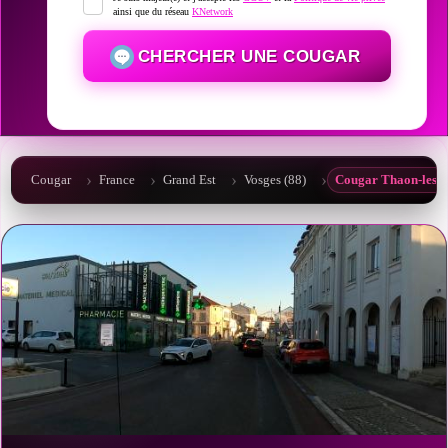
ainsi que du réseau
KNetwork
CHERCHER UNE COUGAR
Cougar
France
Grand Est
Vosges (88)
Cougar Thaon-les-V