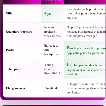
La ville donne le point de dépa
A
Ville
plus précis pour une recherche
gde
réaliste.
Secteurs
Un profil proche rend le premi
Quartiers / secteurs
proches et
message plus naturel et le ren
zones actives
plus simple à envisager.
Photo, âge,
P
lus le profil est clair, plus t
Profil
ville,
approche peut être personnali
description
L
Feeling,
e tchat permet de vérifier
Tchat privé
attentes,
rapidement si une rencontre e
disponibilité
crédible.
Si les profils sont limités dans t
Élargissement
Hérault 34
le département garde une dist
cohérente.