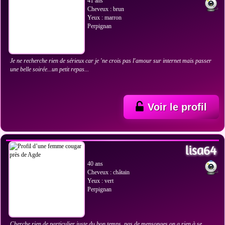
41 ans
Cheveux : brun
Yeux : marron
Perpignan
Je ne recherche rien de sérieux car je 'ne crois pas l'amour sur internet mais passer
une belle soirée...un petit repas...
Voir le profil
VOIR LES PHOTOS
lisa64
40 ans
Cheveux : châtain
Yeux : vert
Perpignan
Cherche rien de particulier juste du bon temps, pas de mensonges on a rien à se