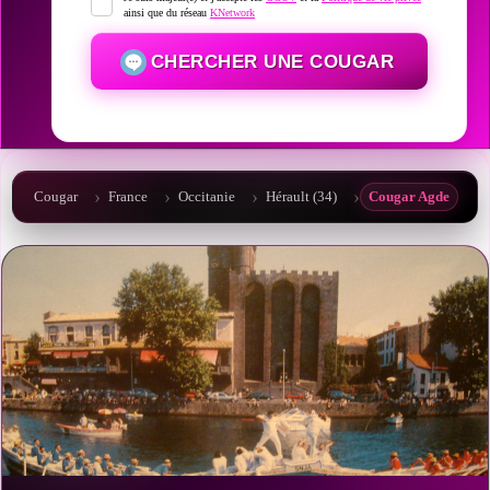
ainsi que du réseau
KNetwork
CHERCHER UNE COUGAR
Cougar
France
Occitanie
Hérault (34)
Cougar Agde