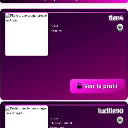
VOIR LES PHOTOS
tien4
46 ans
Sérignan
Voir le profil
VOIR LES PHOTOS
lucille90
66 ans
Cheveux : blond