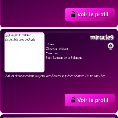
Voir le profil
VOIR LES PHOTOS
miracle9
37 ans
Cheveux : châtain
Yeux : vert
Saint-Laurent-de-la-Salanque
J'ai les cheveux châtain les yeux vert J'exerce le métier de autre J'ai un cap / bep
Voir le profil
VOIR LES PHOTOS