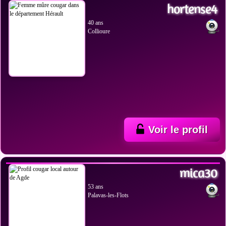
hortense4
40 ans
Collioure
Voir le profil
VOIR LES PHOTOS
mica30
53 ans
Palavas-les-Flots